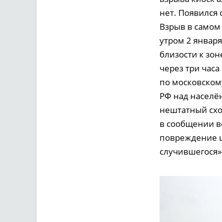
нет. Появился о
Взрыв в самом
утром 2 января
близости к зон
через три час
по московском
РФ над населё
нештатный схо
в сообщении в
повреждение ш
случившегося»