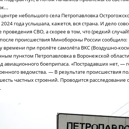
к...
 центре небольшого села Петропавловка Острогожск
 2024 года услышала, кажется, вся страна. И дело совс
е проведения СВО, а скорее в том, что (редкий случай
а после происшествия Минобороны России сообщило: 
у времени при пролёте самолёта ВКС (Воздушно-косм
нным пунктом Петропавловка в Воронежской област
д авиационного боеприпаса. «Пострадавших нет, — 
оенного ведомства. — В результате происшествия п
есть частных строений. Проводится расследование 
.