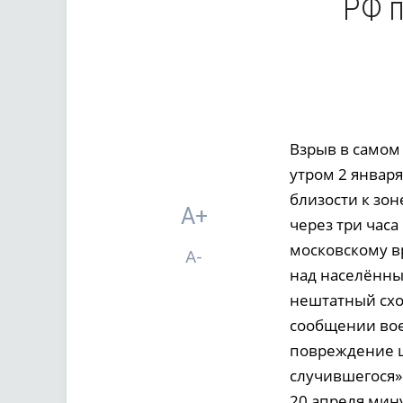
РФ 
Взрыв в самом
утром 2 января
близости к зон
A+
через три час
московскому в
A-
над населённы
нештатный схо
сообщении вое
повреждение ш
случившегося»
20 апреля мину