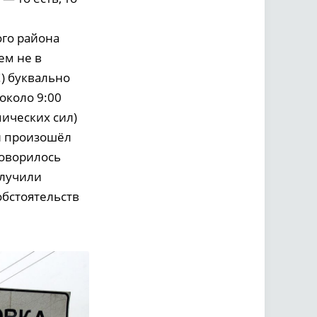
ого района
ем не в
!) буквально
около 9:00
ических сил)
и произошёл
говорилось
олучили
обстоятельств