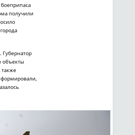
а боеприпаса
дома получили
росило
лгорода
. Губернатор
е объекты
 также
информировали,
азалось