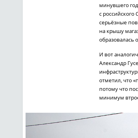
минувшего год
с российского
серьёзные пов
на крышу мага
образовалась 
И вот аналоги
Александр Гус
инфраструктур
отметил, что 
потому что по
минимум втрое