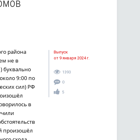
омов
ого района
Выпуск
от 9 января 2024 г.
ем не в
!) буквально
1393
около 9:00 по
0
еских сил) РФ
5
роизошёл
оворилось в
учили
обстоятельств
ай произошёл
ного схода