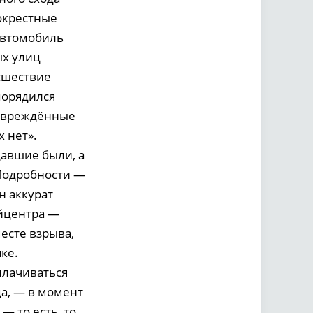
 окрестные
автомобиль
ых улиц
сшествие
порядился
повреждённые
 нет».
давшие были, а
Подробности —
н аккурат
айцентра —
месте взрыва,
ке.
плачиваться
а, — в момент
— то есть, то