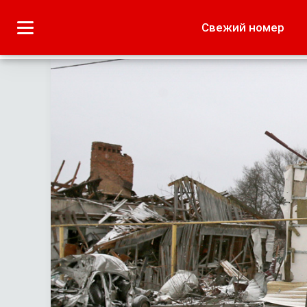
Городское
Краеведение
Свежий номер
Дача
Лето наших читате