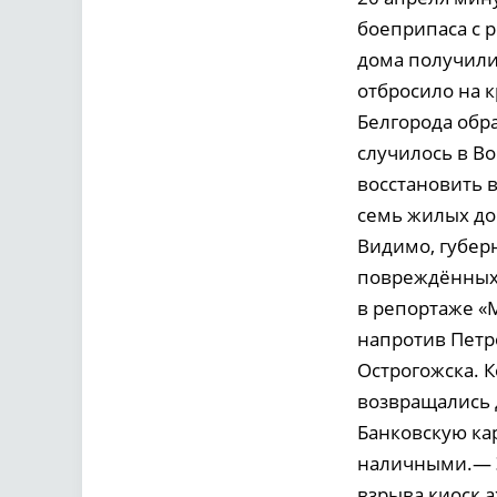
боеприпаса с р
дома получили
отбросило на 
Белгорода обр
случилось в В
восстановить 
семь жилых дом
Видимо, губер
повреждённых 
в репортаже «
напротив Петр
Острогожска. К
возвращались 
Банковскую ка
наличными.— Э
взрыва киоск а