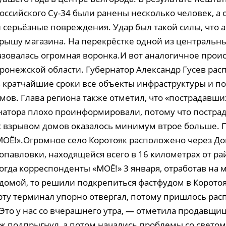
оссийского Су-34 были ранены несколько человек, а
 серьёзные повреждения. Удар был такой силы, что 
крышу магазина. На перекрёстке одной из центральн
азовалась огромная воронка.И вот аналогичное прои
оронежской области. Губернатор Александр Гусев рас
в кратчайшие сроки все объекты инфраструктуры и 
ов. Глава региона также отметил, что «пострадавших
натора плохо проинформировали, потому что постра
взрывом домов оказалось минимум втрое больше. 
МОЁ!».Огромное село Коротояк расположено через До
опавловки, находящейся всего в 16 километрах от р
огда корреспонденты «МОЁ!» 3 января, отработав на 
домой, то решили подкрепиться фастфудом в Коротоя
рту терминал упорно отвергал, потому пришлось рас
то у нас со вчерашнего утра, — отметила продавщиц
ж подпрыгнул, а потом начались проблемы со светом 