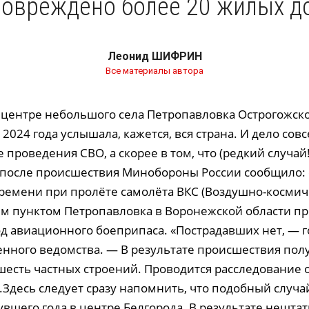
повреждено более 20 жилых д
Леонид ШИФРИН
Все материалы автора
 центре небольшого села Петропавловка Острогожск
 2024 года услышала, кажется, вся страна. И дело совс
е проведения СВО, а скорее в том, что (редкий случай
а после происшествия Минобороны России сообщило: 
ремени при пролёте самолёта ВКС (Воздушно-космич
м пунктом Петропавловка в Воронежской области п
д авиационного боеприпаса. «Пострадавших нет, — г
нного ведомства. — В результате происшествия пол
есть частных строений. Проводится расследование 
.Здесь следует сразу напомнить, что подобный случ
вшего года в центре Белгорода. В результате нештат