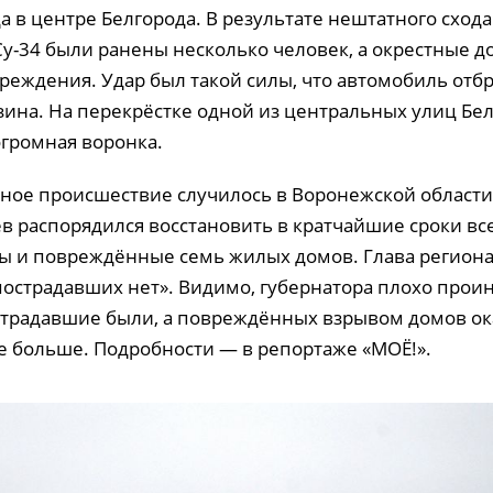
а в центре Белгорода. В результате нештатного сход
 Су-34 были ранены несколько человек, а окрестные 
реждения. Удар был такой силы, что автомобиль отб
зина. На перекрёстке одной из центральных улиц Бе
огромная воронка.
чное происшествие случилось в Воронежской области
ев распорядился восстановить в кратчайшие сроки вс
ы и повреждённые семь жилых домов. Глава региона
«пострадавших нет». Видимо, губернатора плохо про
страдавшие были, а повреждённых взрывом домов ок
 больше. Подробности — в репортаже «МОЁ!».