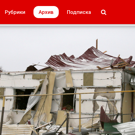
МОЁ! Плюс Липецк
Происшествия
Рубрики
Архив
Подписка
лей
Образование + карьера
Свадьба недел