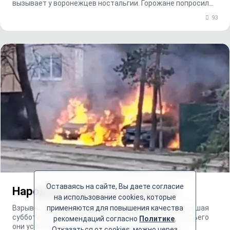
вызывает у воронежцев ностальгии. Горожане попросили
вер...
93
Оставаясь на сайте, Вы даете согласие
Народные новости за неделю
на использование cookies, которые
Взрывной в прямом смысле слова получилась минувшая
применяются для повышения качества
суббота для жителей Придонского. Где-то в полтретьего
рекомендаций согласно
Политике
.
они услышали звук взрыва у дома № 48 на улице...
Отказаться от cookies, можно через