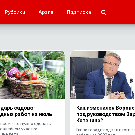
МОЁ! Плюс Липецк
Происшествия
Рубрики
Архив
Подписка
лей
Образование + карьера
Свадьба недел
дарь садово-
Как изменился Ворон
дных работ на июль
под руководством Ва
Кстенина?
наем, что нужно сделать
усадебном участке
Глава города подвёл итоги с
дине лета