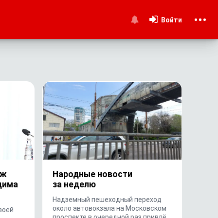
Войти
и
еж
Народные новости
дима
за неделю
Надземный пешеходный переход
около автовокзала на Московском
воей
проспекте в очередной раз привлёк