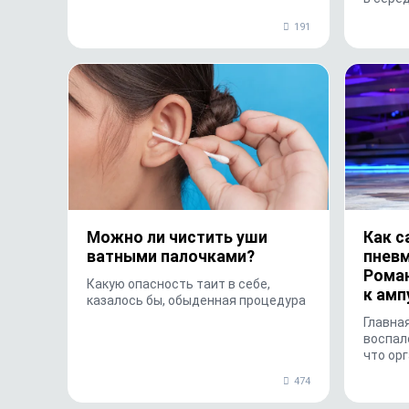
191
Можно ли чистить уши
Как с
ватными палочками?
пневм
Рома
Какую опасность таит в себе,
к амп
казалось бы, обыденная процедура
Главна
воспале
что ор
малый 
474
того, в
мог...