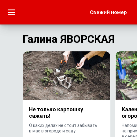
Городское
Краеведение
Свежий номер
Дача
Лето наших читате
Галина ЯВОРСКАЯ
Не только картошку
Кален
сажать!
огоро
О каких делах не стоит забывать
Напоми
в мае в огороде и саду
на при
в сере