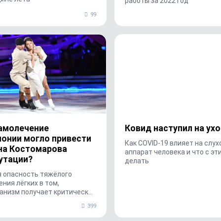
работы за 2022 год
99
амолечение
Ковид наступил на ухо
онии могло привести
Как COVID-19 влияет на слух
на Костомарова
аппарат человека и что с эт
утации?
делать
я опасность тяжёлого
ния лёгких в том,
ганизм получает критически
объём кислорода. Кроме
399
ирусы, бактерии и токсины