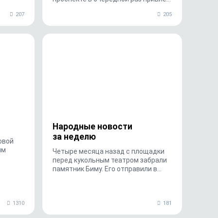
внимание горожан. Читатели
207
205
«МОЁ!» прислали в редакцию ф...
Народные новости
за неделю
овой
им
Четыре месяца назад с площадки
перед кукольным театром забрали
памятник Биму. Его отправили в
мастерскую скульпторов
Дикуновых-Пак, авторов изваяния.
...
1310
181