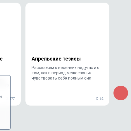
е
Апрельские тезисы
Расскажем о весенних недугах и о
том, как в период межсезонья
чувствовать себя полным сил
нии
,
ьного
и
577
62