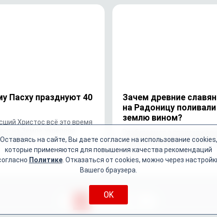
у Пасху празднуют 40
Зачем древние славян
на Радоницу поливали
землю вином?
сший Христос всё это время
лся на Земле, укрепляя
Разбираемся в происхожде
Оставаясь на сайте, Вы даете согласие на использование cookies
ов в вере
и смыслах особого поминал
которые применяются для повышения качества рекомендаций
дня
согласно
Политике
. Отказаться от cookies, можно через настройк
475
Вашего браузера.
OK
1
2
...
10