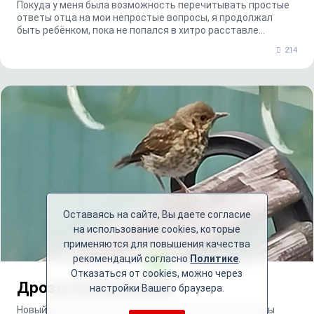
Покуда у меня была возможность перечитывать простые
ответы отца на мои непростые вопросы, я продолжал
быть ребёнком, пока не попался в хитро расставле...
214
Оставаясь на сайте, Вы даете согласие
на использование cookies, которые
применяются для повышения качества
рекомендаций согласно
Политике
.
Отказаться от cookies, можно через
Дрозд-беспризорник
настройки Вашего браузера.
Новый рассказ известной воронежской писательницы