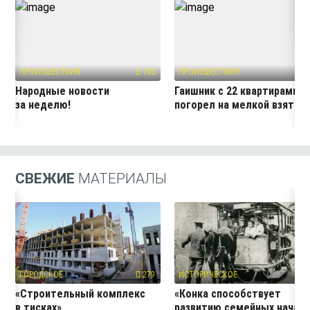
ПРОИСШЕСТВИЯ
105
ПРОИСШЕСТВИЯ
40
Народные новости
Гаишник с 22 квартирами
за неделю!
погорел на мелкой взятке
СВЕЖИЕ
МАТЕРИАЛЫ
ГОРОДСКОЕ
279
ИСТОРИЧЕСКОЕ
3
«Строительный комплекс
«Конка способствует
в тисках»
развитию семейных начал