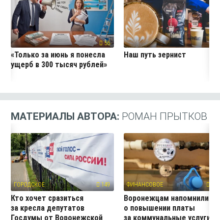
56
11
«Только за июнь я понесла
Наш путь зернист
ущерб в 300 тысяч рублей»
МАТЕРИАЛЫ АВТОРА:
РОМАН ПРЫТКОВ
ГОРОДСКОЕ
149
ФИНАНСОВОЕ
279
Кто хочет сразиться
Воронежцам напомнили
за кресла депутатов
о повышении платы
Госдумы от Воронежской
за коммунальные услуги