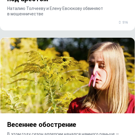
Наталию Толчееву и Елену Евсюкову обвиняют
в мошенничестве
516
Весеннее обострение
В этом году сезон аллергии начался намного раньше —