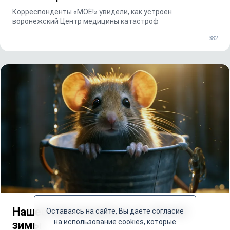
Корреспонденты «МОЁ!» увидели, как устроен
воронежский Центр медицины катастроф
382
Нашествие мышей из-за тёплой
Оставаясь на сайте, Вы даете согласие
на использование cookies, которые
зимы