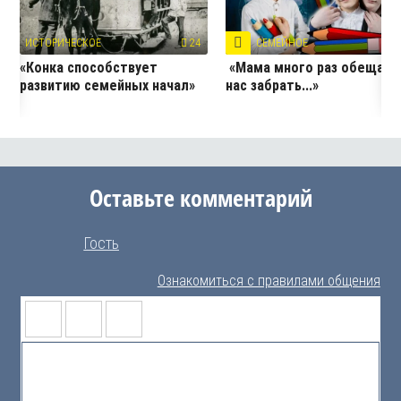
ИСТОРИЧЕСКОЕ
24
СЕМЕЙНОЕ
4
«Конка способствует
«Мама много раз обещала
развитию семейных начал»
нас забрать...»
Оставьте комментарий
Гость
Ознакомиться с правилами общения