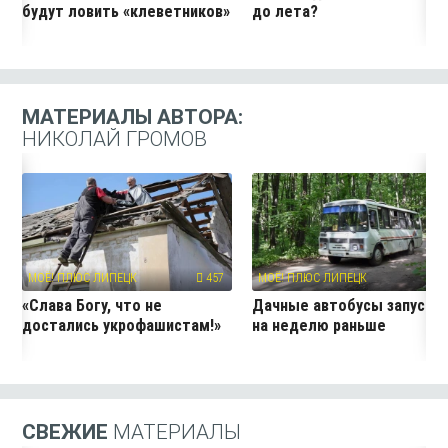
будут ловить «клеветников»
до лета?
МАТЕРИАЛЫ АВТОРА:
НИКОЛАЙ ГРОМОВ
МОЁ! ПЛЮС ЛИПЕЦК
457
МОЁ! ПЛЮС ЛИПЕЦК
24
«Слава Богу, что не
Дачные автобусы запустя
достались укрофашистам!»
на неделю раньше
СВЕЖИЕ
МАТЕРИАЛЫ