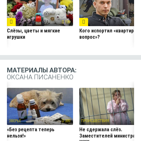
139
3
Слёзы, цветы и мягкие
Кого испортил «квартирны
игрушки
вопрос»?
МАТЕРИАЛЫ АВТОРА:
ОКСАНА ПИСАНЕНКО
ЗВЕРЬЁ
389
ПРОИСШЕСТВИЯ
51
«Без рецепта теперь
Не сдержала слёз.
нельзя!»
Заместителей министра