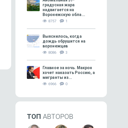
Аномальная 37-
градусная жара
надвигается на
Воронежскую обла...
8757
1
Выяснилось, когда
СВОБОДНОЕ ВРЕМЯ
37
ПРОИСШЕСТВИЯ
дождь обрушится на
Православная неделя 4 —
Кого испортил «кварт
воронежцев
11 августа
вопрос»?
8086
3
Главное за ночь. Макрон
хочет наказать Россию, а
мигранты из...
6966
0
ТОП
АВТОРОВ