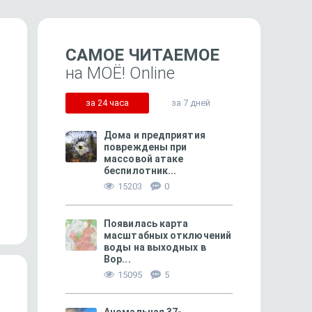
САМОЕ ЧИТАЕМОЕ
на МОЁ! Online
за 24 часа
за 7 дней
Дома и предприятия
повреждены при
массовой атаке
349
беспилотник...
«Капремонт добил наш дом»
«Умирающего ребёнка
15203
0
к берегу привёз рыбак
Появилась карта
масштабных отключений
воды на выходных в
Вор...
15095
5