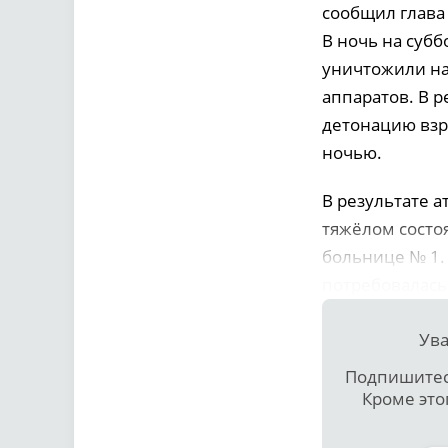
сообщил глава
В ночь на субб
уничтожили на
аппаратов. В 
детонацию взр
ночью.
В результате 
тяжёлом состо
больнице № 1.
потребовалась
Ува
Подпишитесь
Кроме это