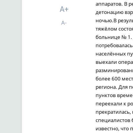
аппаратов. В 
A+
детонацию взр
ночью.В резул
A-
тяжёлом состо
больнице № 1.
потребовалась
населённых пу
выехали опера
разминировани
более 600 мес
региона. Для 
пунктов време
переехали к р
прекратилась,
специалистов 
известно, что