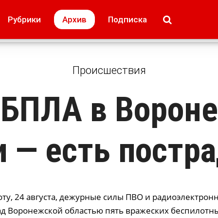
МОЁ! Плюс Липецк
Происшествия
Рубрики
Архив
Подписка
лей
Образование + карьера
Свадьба недел
Происшествия
 БПЛА в Ворон
и — есть постр
оту, 24 августа, дежурные силы ПВО и радиоэлектро
д Воронежской областью пять вражеских беспилотн