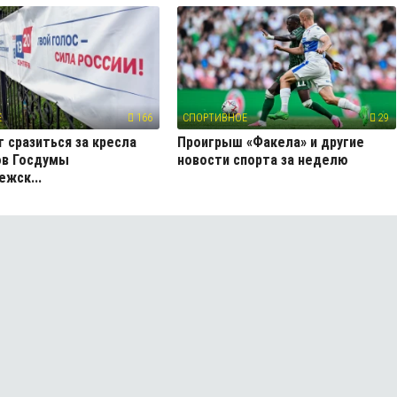
Е
166
СПОРТИВНОЕ
29
т сразиться за кресла
Проигрыш «Факела» и другие
ов Госдумы
новости спорта за неделю
ежск...