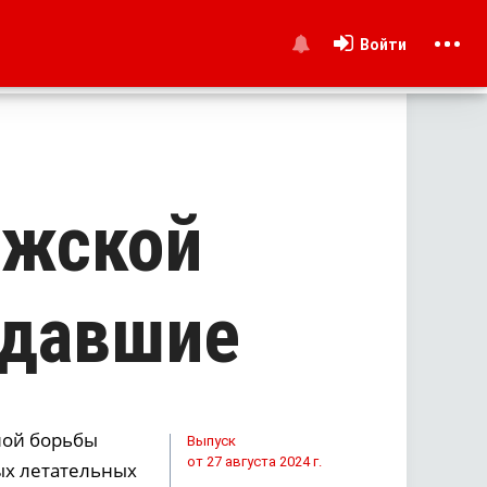
Войти
и
ежской
адавшие
нной борьбы
Выпуск
от 27 августа 2024 г.
ых летательных