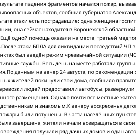
результате падения фрагментов начался пожар, вызв
ывоопасных объектов, сообщил губернатор Александ
ьтате атаки есть пострадавшие: одна женщина госпи
янии, она сейчас находится в Воронежской областно
 Ещё одной помощь оказали на месте, третьей медп
.После атаки БПЛА для ликвидации последствий ЧП в
нктах был введён режим чрезвычайной ситуации (ЧС)
тивные службы. Весь день на месте работали группы
я.По данным на вечер 24 августа, по рекомендации
тных жителей покинули свои дома, сообщило правит
перевозки людей предоставили автобусы, развернули
нного размещения. Однако почти все местные жите
одственникам и знакомым.К вечеру воскресенья дет
 пожары были потушены. В части населённых пунктов,
была завершена, жители начали возвращаться в свои 
 повреждения получили ряд дачных домов и один авт