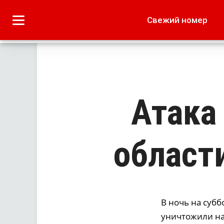
Городское
Краеведение
Свежий номер
Дача
Лето наших читате
Атака
област
В ночь на субб
уничтожили на