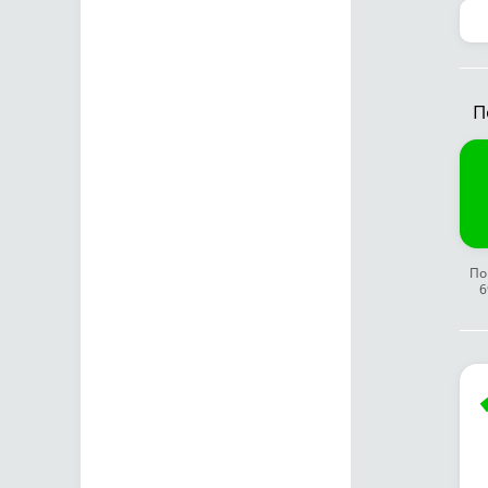
П
По
6