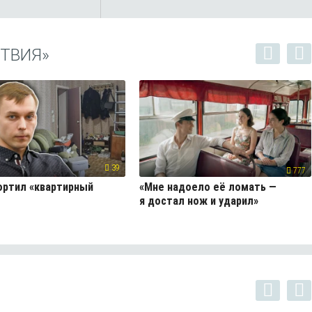
ТВИЯ»
39
777
ортил «квартирный
«Мне надоело её ломать —
я достал нож и ударил»