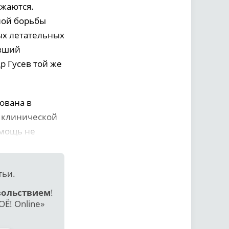
лжаются.
нной борьбы
ых летательных
авший
р Гусев той же
ована в
й клинической
омощь не
тьи.
вольствием
!
Ё! Online»