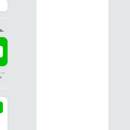
ь.
ф —
е.