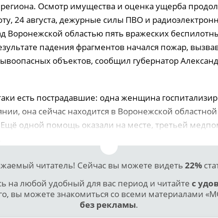
 региона. Осмотр имущества и оценка ущерба продо
оту, 24 августа, дежурные силы ПВО и радиоэлектро
д Воронежской областью пять вражеских беспилотн
результате падения фрагментов начался пожар, вызв
ывоопасных объектов, сообщил губернатор Александ
атаки есть пострадавшие: одна женщина госпитализир
янии, она сейчас находится в Воронежской областно
 Ещё одной помощь оказали на месте, третьей медп
.
жаемый читатель! Сейчас вы можете видеть
22%
ста
 на любой удобный для вас период и читайте
с удо
го, вы можете знакомиться со всеми материалами «МО
без рекламы
.