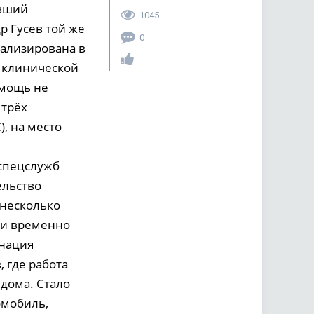
авший
1045
р Гусев той же
0
тализирована в
й клинической
омощь не
 трёх
, на место
 спецслужб
ельство
 несколько
ли временно
онация
 где работа
дома. Стало
омобиль,