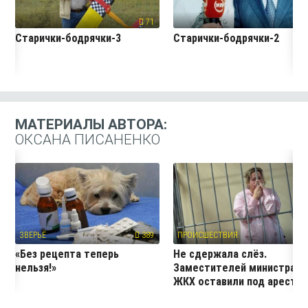
71
7
Старички-бодрячки-3
Старички-бодрячки-2
МАТЕРИАЛЫ АВТОРА:
ОКСАНА ПИСАНЕНКО
ЗВЕРЬЁ
389
ПРОИСШЕСТВИЯ
51
«Без рецепта теперь
Не сдержала слёз.
нельзя!»
Заместителей министра
ЖКХ оставили под аресто