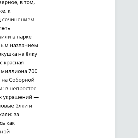
ерное, в том,
е, к
д сочинением
петь
или в парке
чным названием
акушка на ёлку
с красная
2 миллиона 700
» на Соборной
и: в непростое
их украшений —
 новые ёлки и
али: за
сь как
лной