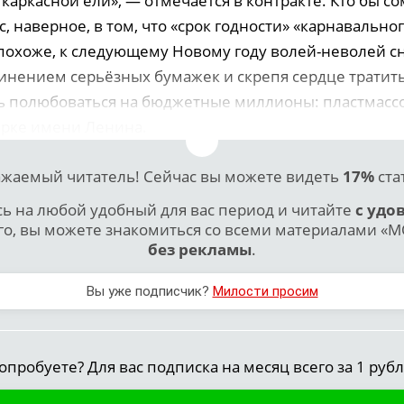
аркасной ели», — отмечается в контракте. Кто бы со
, наверное, в том, что «срок годности» «карнавально
 похоже, к следующему Новому году волей-неволей с
чинением серьёзных бумажек и скрепя сердце тратить
ть полюбоваться на бюджетные миллионы: пластмасс
арке имени Ленина.
жаемый читатель! Сейчас вы можете видеть
17%
ста
 на любой удобный для вас период и читайте
с удо
го, вы можете знакомиться со всеми материалами «МО
без рекламы
.
Вы уже подписчик?
Милости просим
опробуете? Для вас подписка на месяц всего за 1 рубл