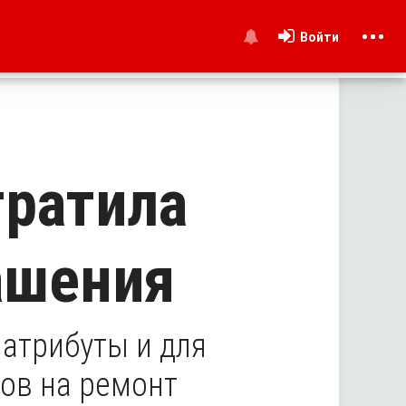
Войти
и
тратила
ашения
атрибуты и для
ов на ремонт