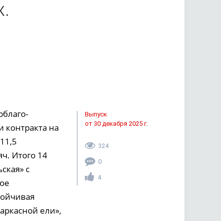
к.
рблаго­
Выпуск
от 30 декабря 2025 г.
и контракта на
11,5
324
ч. Итого 14
0
ская» с
4
вое
тойчивая
аркасной ели»,