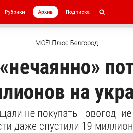
МОЁ! Плюс Липецк
Происшествия
Рубрики
Архив
Подписка
лей
Образование + карьера
Свадьба недел
МОЁ! Плюс Белгород
«нечаянно» по
ллионов на укр
щали не покупать новогодние 
сти даже спустили 19 миллион