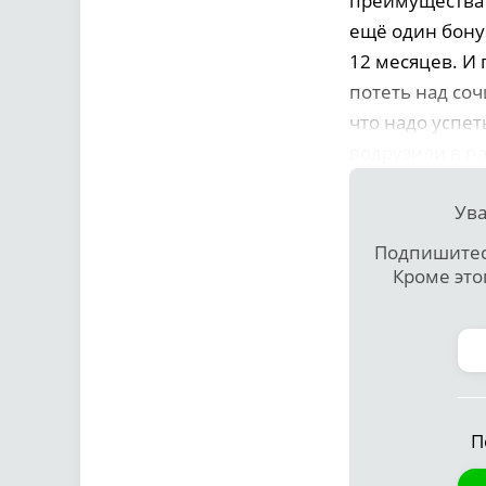
преимущества к
ещё один бонус
12 месяцев. И
потеть над со
что надо успе
водрузили в п
Ува
Подпишитесь
Кроме это
П