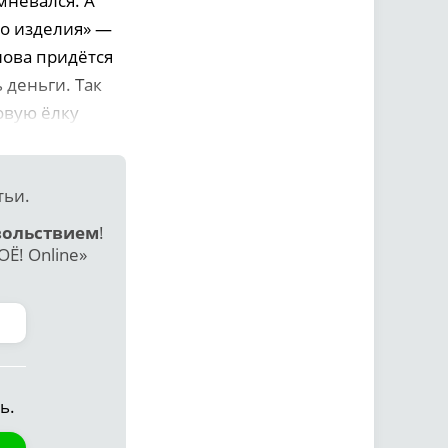
мневался. А
го изделия» —
нова придётся
 деньги. Так
овую ёлку
тьи.
вольствием
!
Ё! Online»
ь.