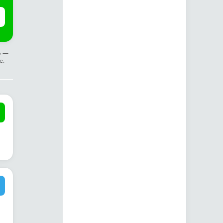
ф —
е.