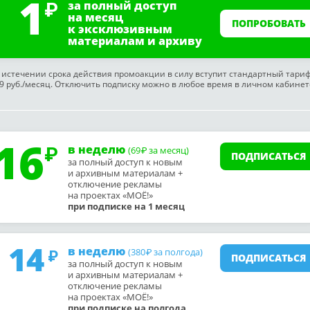
1
за полный доступ
на месяц
ПОПРОБОВАТЬ
к эксклюзивным
материалам и архиву
 истечении срока действия промоакции в силу вступит стандартный тари
9 руб./месяц. Отключить подписку можно в любое время в личном кабинет
16
в неделю
(69
за месяц)
₽
ПОДПИСАТЬСЯ
за полный доступ к новым
и архивным материалам +
отключение рекламы
на проектах «МОЁ!»
при подписке на 1 месяц
14
в неделю
(380
за полгода)
₽
ПОДПИСАТЬСЯ
за полный доступ к новым
и архивным материалам +
отключение рекламы
на проектах «МОЁ!»
при подписке на полгода