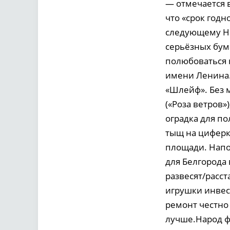
— отмечается в
что «срок годн
следующему Но
серьёзных бума
полюбоваться 
имени Ленина.
«Шлейф». Без 
(«Роза ветров»
оградка для п
тыщ на циферк
площади. Напом
для Белгорода
развесят/расст
игрушки инвес
ремонт честно
лучше.Народ ф