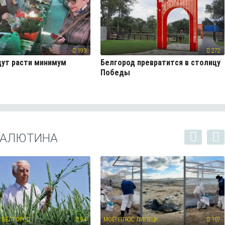
193
272
ут расти минимум
Белгород превратится в столицу
Победы
БАЛЮТИНА
 БЕЛГОРОД
94
МОЁ! ПЛЮС ЛИПЕЦК
107