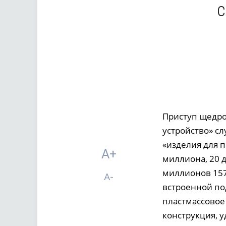
с
Приступ щедро
устройство» сл
«изделия для 
A+
миллиона, 20 
миллионов 157 
A-
встроенной по
пластмассовое 
конструкция, 