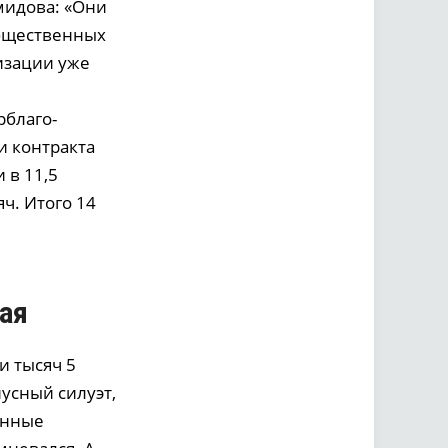
мидова: «Они
общественных
лизации уже
рблаго­
и контракта
 в 11,5
ч. Итого 14
тая
и тысяч 5
усный силуэт,
енные