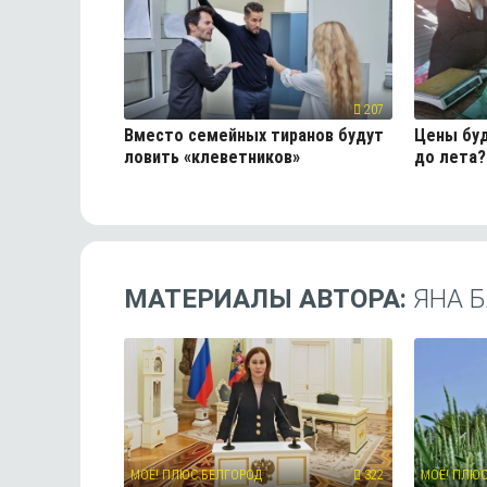
207
Вместо семейных тиранов будут
Цены буд
ловить «клеветников»
до лета?
МАТЕРИАЛЫ АВТОРА:
ЯНА 
МОЁ! ПЛЮС БЕЛГОРОД
322
МОЁ! ПЛЮС