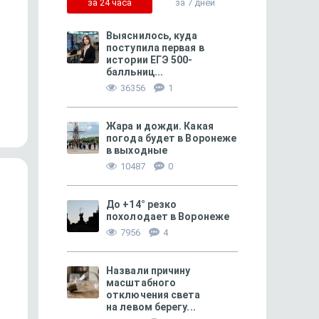
за 24 часа
за 7 дней
Выяснилось, куда
поступила первая в
истории ЕГЭ 500-
балльниц...
449
Пошло не по маслу — и жизнь
«Сценарий Суджи вам 
36356
1
не сахар
не повторить!»
Жара и дожди. Какая
погода будет в Воронеже
в выходные
10487
0
До +14° резко
похолодает в Воронеже
7956
4
Назвали причину
масштабного
отключения света
на левом берегу...
МОЁ! ПЛЮС ЛИПЕЦК
222
МОЁ! ПЛЮС БЕЛГОРОД