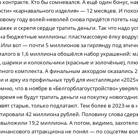
 контракте. Кто бы сомневался. А ещё один бонус, нав
ости» «карнавального изделия» — 12 месяцев. И похож
вому году волей-неволей снова придётся потеть на
жек и скрепя сердце тратить деньги. Так что надо ус
на бюджетные миллионы: пластмассовую ёлку водруз
Или вот — почти 5 миллионов за гирлянду под эпи
малого в 1,6 миллиона обошёлся набор украшений: м
), шарики и колокольчики (красные и золочёные), плю
олного комплекта. А финальным аккордом оказались 
и и арку из профильных труб для инсталляции «2025
ню, что в ноябре в «Белгорблагоустройство» уверял
 время не будут тратить деньги на покупку новогодн
авят старые, только подлатают. Тем более в 2023-м в
тировали 42 миллиона рублей. Половину слова сдерж
 выложили 19,2 миллиона. А потом, видимо, захотело
инансового аттракциона не понял — по соцсетям во