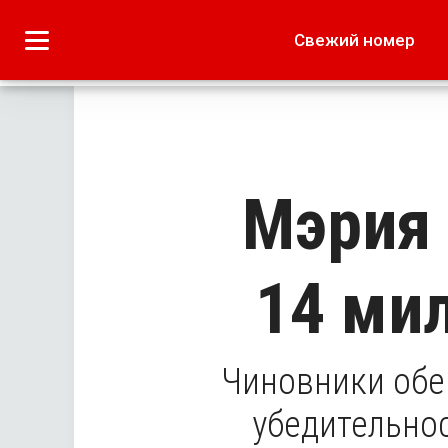
Городское
Краеведение
Свежий номер
Дача
Лето наших читате
Мэрия 
14 ми
Чиновники обе
убедительно