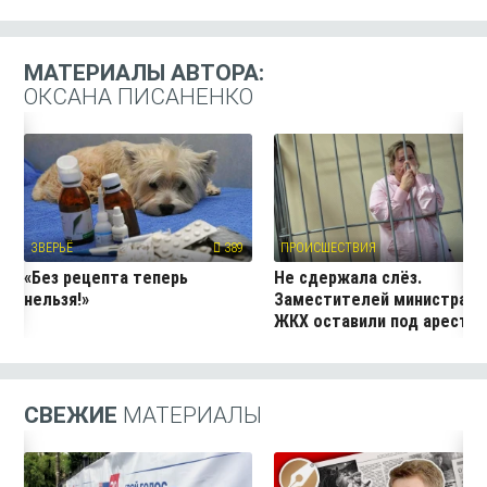
МАТЕРИАЛЫ АВТОРА:
ОКСАНА ПИСАНЕНКО
ЗВЕРЬЁ
389
ПРОИСШЕСТВИЯ
51
«Без рецепта теперь
Не сдержала слёз.
нельзя!»
Заместителей министра
ЖКХ оставили под аресто
СВЕЖИЕ
МАТЕРИАЛЫ