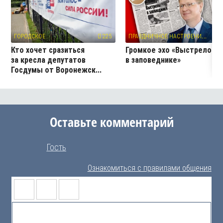
П
РАЗДНИЧНОЕ НАСТРОЕНИЕ
ГОРОДСКОЕ
225
10
Кто хочет сразиться
Громкое эхо «Выстрелов
за кресла депутатов
в заповеднике»
Госдумы от Воронежск...
Оставьте комментарий
Гость
Ознакомиться с правилами общения