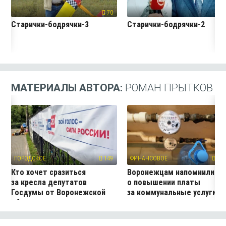
70
7
Старички-бодрячки-3
Старички-бодрячки-2
МАТЕРИАЛЫ АВТОРА:
РОМАН ПРЫТКОВ
ГОРОДСКОЕ
149
ФИНАНСОВОЕ
279
Кто хочет сразиться
Воронежцам напомнили
за кресла депутатов
о повышении платы
Госдумы от Воронежской
за коммунальные услуги
области