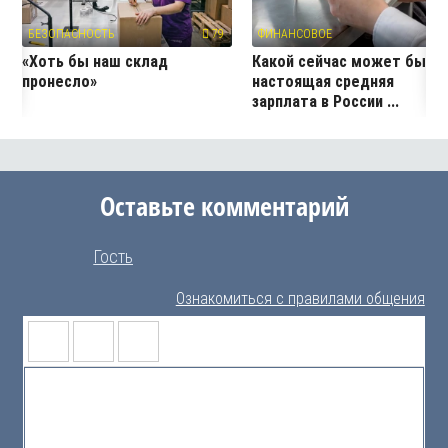
БЕЗОПАСНОСТЬ
79
ФИНАНСОВОЕ
14
«Хоть бы наш склад
Какой сейчас может быть
пронесло»
настоящая средняя
зарплата в России ...
Оставьте комментарий
Гость
Ознакомиться с правилами общения