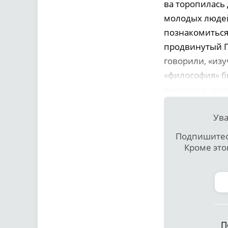
ва торопилась 
молодых людей.
познакомиться
продвинутый Га
говорили, «из
«философия» б
очевидно, хоте
Ува
Подпишитесь
Кроме это
П