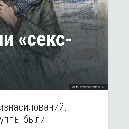
и «секс-
Фото: сгенерировано ии
 изнасилований,
руппы были