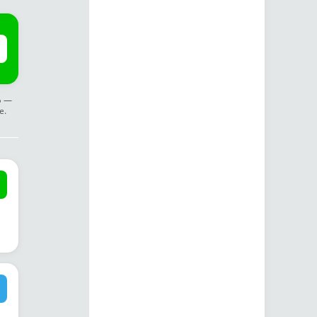
ф —
е.