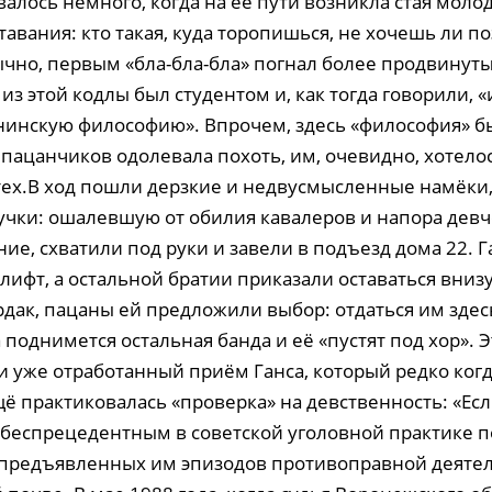
валось немного, когда на её пути возникла стая моло
авания: кто такая, куда торопишься, не хочешь ли п
ычно, первым «бла-бла-бла» погнал более продвинуты
з этой кодлы был студентом и, как тогда говорили, «
нинскую философию». Впрочем, здесь «философия» бы
 пацанчиков одолевала похоть, им, очевидно, хотело
тех.В ход пошли дерзкие и недвусмысленные намёки,
чки: ошалевшую от обилия кавалеров и напора девч
ие, схватили под руки и завели в подъезд дома 22. Г
 лифт, а остальной братии приказали оставаться вниз
дак, пацаны ей предложили выбор: отдаться им здесь
а поднимется остальная банда и её «пустят под хор». 
 уже отработанный приём Ганса, который редко когд
ё практиковалась «проверка» на девственность: «Если
о беспрецедентным в советской уголовной практике п
предъявленных им эпизодов противоправной деяте