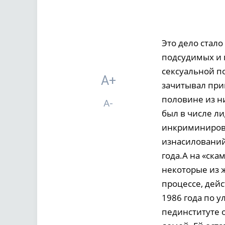
Это дело стал
подсудимых и 
сексуальной по
A+
зачитывал при
половине из ни
A-
был в числе ли
инкриминирова
изнасилований
года.А на «ск
некоторые из 
процессе, дей
1986 года по 
пединституте о