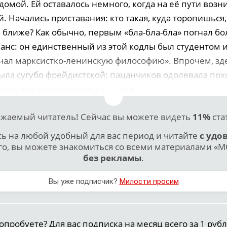
домой. Ей оставалось немного, когда на её пути возни
 Начались приставания: кто такая, куда торопишься
 ближе? Как обычно, первым «бла-бла-бла» погнал бо
нс: он единственный из этой кодлы был студентом и,
учал марксистко-ленинскую философию». Впрочем, зд
ыла сугубо фрейдистской: пацанчиков одолевала похо
лось быстрых сексуальных утех.
жаемый читатель! Сейчас вы можете видеть
11%
ста
 на любой удобный для вас период и читайте
с удо
го, вы можете знакомиться со всеми материалами «МО
без рекламы
.
Вы уже подписчик?
Милости просим
опробуете? Для вас подписка на месяц всего за 1 рубл