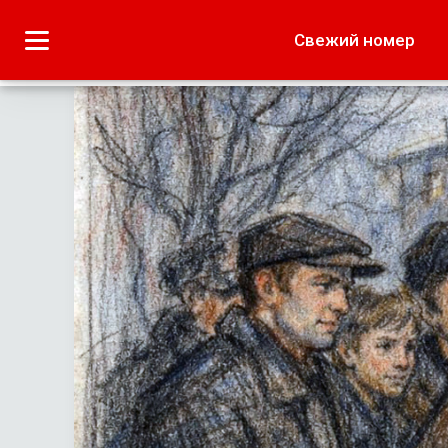
Городское
Краеведение
Свежий номер
Дача
Лето наших читате