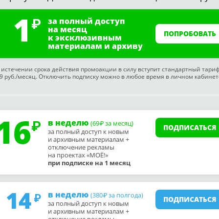
1
за полный доступ
на месяц
ПОПРОБОВАТЬ
к эксклюзивным
материалам и архиву
 истечении срока действия промоакции в силу вступит стандартный тари
9 руб./месяц. Отключить подписку можно в любое время в личном кабинет
16
в неделю
(69
за месяц)
₽
ПОДПИСАТЬСЯ
за полный доступ к новым
и архивным материалам +
отключение рекламы
на проектах «МОЁ!»
при подписке на 1 месяц
14
в неделю
(380
за полгода)
₽
ПОДПИСАТЬСЯ
за полный доступ к новым
и архивным материалам +
отключение рекламы