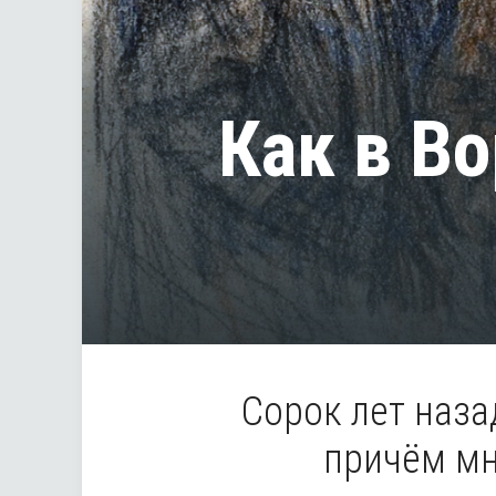
Как в В
Cорок лет наза
причём мн