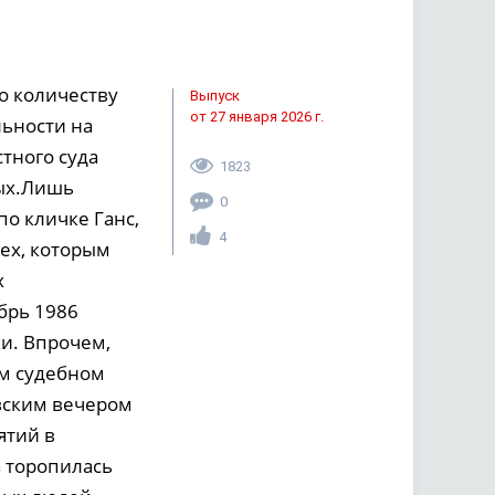
о количеству
Выпуск
от 27 января 2026 г.
ьности на
стного суда
1823
мых.Лишь
0
по кличке Ганс,
4
тех, которым
х
брь 1986
и. Впрочем,
ом судебном
овским вечером
ятий в
а торопилась