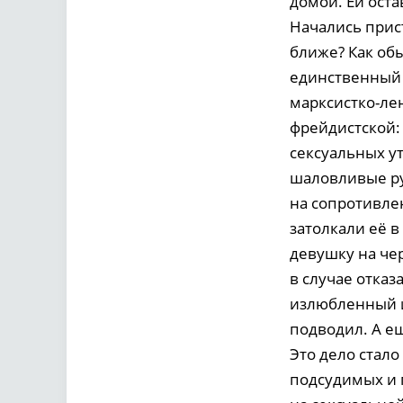
домой. Ей оста
Начались прист
ближе? Как об
единственный и
марксистко-ле
фрейдистской:
сексуальных у
шаловливые ру
на сопротивлен
затолкали её в
девушку на чер
в случае отказ
излюбленный и
подводил. А ещ
Это дело стал
подсудимых и 