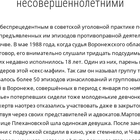
несовершеннолетними
о беспрецедентным в советской уголовной практике п
предъявленных им эпизодов противоправной деятел
чве. В мае 1988 года, когда судья Воронежского обла
говор, его внимательно слушали тридцать подсуди
х недавно исполнилось 18 лет. Один из них, парень 
деров этой «секс-мафии». Так сам он называл группу 
лось более 50 эпизодов изнасилований и групповы
 в Воронеже, совершённых в период с января по ноя
амье» потерпевших сидели тоже молоденькие девчонк
жертв наотрез отказались участвовать даже в закрыт
ствуя через своих представителей и адвокатов.Март
улице Плехановской шла одинокая девушка. После зан
ни с подружкой сходили в кино, уже стемнело, и Ч-в