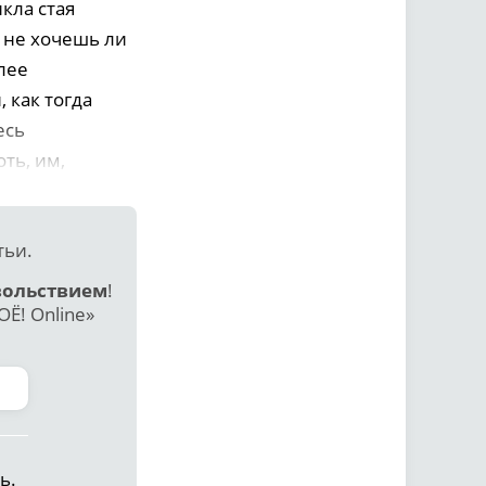
кла стая
, не хочешь ли
лее
 как тогда
есь
ть, им,
тьи.
вольствием
!
Ё! Online»
ь.