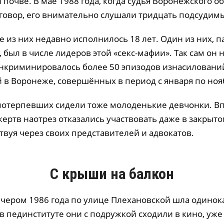
 почве. В мае 1988 года, когда судья Воронежского об
говор, его внимательно слушали тридцать подсудим
 из них недавно исполнилось 18 лет. Один из них, п
, был в числе лидеров этой «секс-мафии». Так сам он 
инкриминировалось более 50 эпизодов изнасиловани
 в Воронеже, совершённых в период с января по нояб
 потерпевших сидели тоже молоденькие девчонки. В
жертв наотрез отказались участвовать даже в закрыт
твуя через своих представителей и адвокатов.
С крыши на балкон
чером 1986 года по улице Плехановской шла одинок
в пединституте они с подружкой сходили в кино, уже 