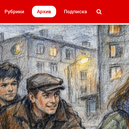
МОЁ! Плюс Липецк
Происшествия
Рубрики
Архив
Подписка
лей
Образование + карьера
Свадьба недел