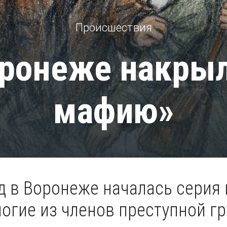
Происшествия
оронеже накрыл
мафию»
д в Воронеже началась серия
огие из членов преступной г