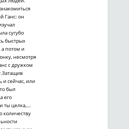
дых людей.
ознакомиться
й Ганс: он
изучал
ла сугубо
сь быстрых
 а потом и
онку, несмотря
анс с дружком
у.Затащив
 и сейчас, или
Это был
а его
 ты целка,...
о количеству
льности