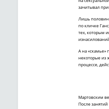
на сексуальной
зачитывал при
Лишь половине
по кличке Ганс
тех, которым 
изнасилований
А на «скамье»
некоторые из 
процессе, дейс
Мартовским ве
После занятий 