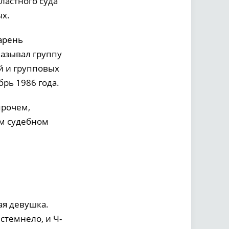
ластного суда
ых.
арень
называл группу
й и групповых
рь 1986 года.
прочем,
ом судебном
ая девушка.
стемнело, и Ч-