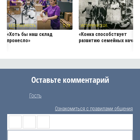
БЕЗОПАСНОСТЬ
78
ИСТОРИЧЕСКОЕ
1
«Хоть бы наш склад
«Конка способствует
пронесло»
развитию семейных начал
Оставьте комментарий
Гость
Ознакомиться с правилами общения