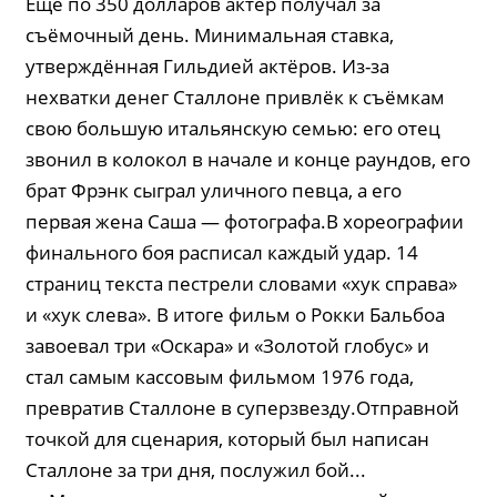
Ещё по 350 долларов актёр получал за
съёмочный день. Минимальная ставка,
утверждённая Гильдией актёров. Из-за
нехватки денег Сталлоне привлёк к съёмкам
свою большую итальянскую семью: его отец
звонил в колокол в начале и конце раундов, его
брат Фрэнк сыграл уличного певца, а его
первая жена Саша — фотографа.В хореографии
финального боя расписал каждый удар. 14
страниц текста пестрели словами «хук справа»
и «хук слева». В итоге фильм о Рокки Бальбоа
завоевал три «Оскара» и «Золотой глобус» и
стал самым кассовым фильмом 1976 года,
превратив Сталлоне в суперзвезду.Отправной
точкой для сценария, который был написан
Сталлоне за три дня, послужил бой...