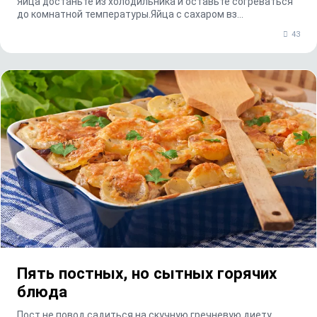
Яйца достаньте из холодильника и оставьте согреваться
до комнатной температуры.Яйца с сахаром вз...
43
Пять постных, но сытных горячих
блюда
Пост не повод садиться на скучную гречневую диету.