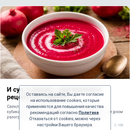
И суп, и десерт: оригинальные
Оставаясь на сайте, Вы даете согласие
рецепты из свёклы
на использование cookies, которые
Свёклу, картофель и морковь очистите и нарежьте
применяются для повышения качества
кубиками. Лук мелко нарежьте.В кастрюле с толстым дном
рекомендаций согласно
Политике
.
разогрейте масло, обжарьте лук до прозрачности,...
Отказаться от cookies, можно через
настройки Вашего браузера.
100