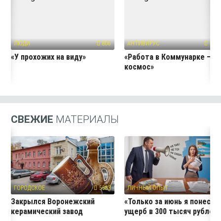
ЛЮДИ
806
АНТИВИРУС
1091
«У прохожих на виду»
«Работа в Коммунарке — э
космос»
СВЕЖИЕ
МАТЕРИАЛЫ
ГОРОДСКОЕ
5583
ЛИЧНЫЙ ОПЫТ
12
Закрылся Воронежский
«Только за июнь я понесла
керамический завод
ущерб в 300 тысяч рублей