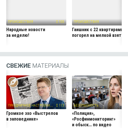
ПРОИСШЕСТВИЯ
105
ПРОИСШЕСТВИЯ
40
Народные новости
Гаишник с 22 квартирами
за неделю!
погорел на мелкой взятке
СВЕЖИЕ
МАТЕРИАЛЫ
П
РАЗДНИЧНОЕ НАСТРОЕНИЕ
113
БЕЗОПАСНОСТЬ
2
Громкое эхо «Выстрелов
«Полиция»,
в заповеднике»
«Росфинмониторинг»
и обыск… по видео