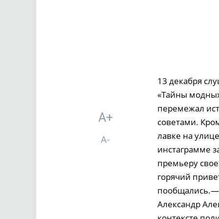
13 декабря сл
«Тайны модных
перемежал ист
A+
советами. Кром
лавке на улице
A-
инстаграмме з
премьеру свое
горячий приве
пообщались.— 
Александр Алек
контексте поли