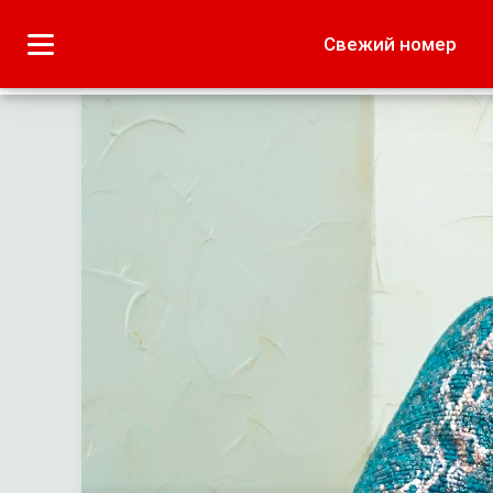
Городское
Краеведение
Свежий номер
Дача
Лето наших читате