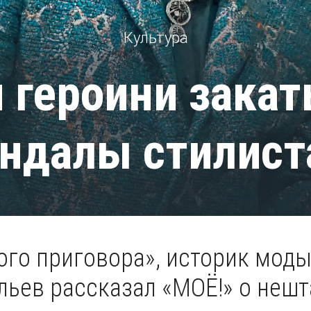
Культура
 героини зака
андалы стилист
го приговора», историк моды
льев рассказал «МОЁ!» о нешт