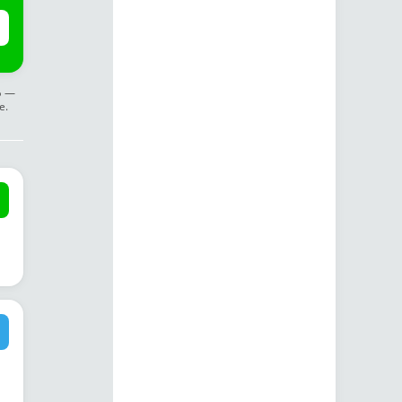
ф —
е.