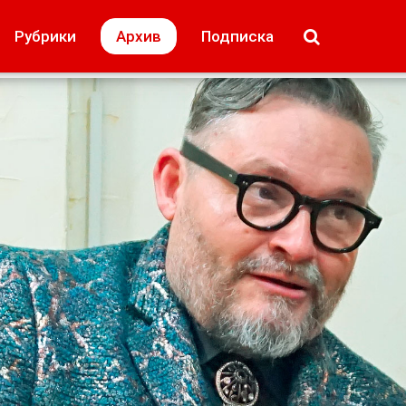
МОЁ! Плюс Липецк
Происшествия
Рубрики
Архив
Подписка
лей
Образование + карьера
Свадьба недел