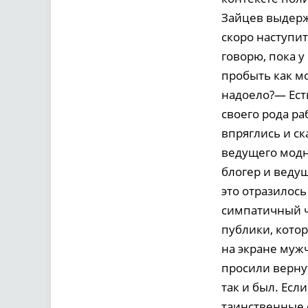
Зайцев выдерж
скоро наступит
говорю, пока у
пробыть как м
надоело?— Есть
своего рода ра
впряглись и ск
ведущего модн
блогер и веду
это отразилось
симпатичный ч
публики, котор
на экране муж
просили верну
так и был. Есл
таинственные 