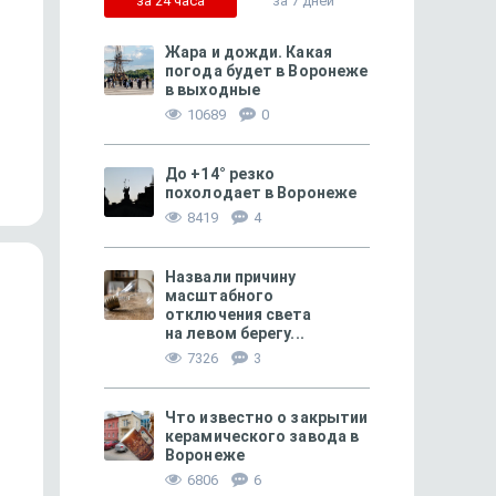
за 24 часа
за 7 дней
Жара и дожди. Какая
погода будет в Воронеже
в выходные
499
10689
0
Александр Лапин открыл
Воронежцев ждут пр
10 заповедей писателя
по произведениям То
До +14° резко
и Шекспир...
похолодает в Воронеже
8419
4
Назвали причину
масштабного
отключения света
на левом берегу...
7326
3
Что известно о закрытии
керамического завода в
Воронеже
6806
6
ОБРАЗОВАНИЕ + КАРЬЕРА
263
СВОБОДНОЕ ВРЕМЯ