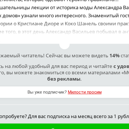
ушательницы лекции от историка моды Александра В
 домов» узнали много интересного. Знаменитый гост
ории о Кристиане Диоре и Коко Шанель своими пра
е того, в этот день Александр Васильев побывал в а
.
жаемый читатель! Сейчас вы можете видеть
14%
ста
 на любой удобный для вас период и читайте
с удо
го, вы можете знакомиться со всеми материалами «МО
без рекламы
.
Вы уже подписчик?
Милости просим
опробуете? Для вас подписка на месяц всего за 1 рубл