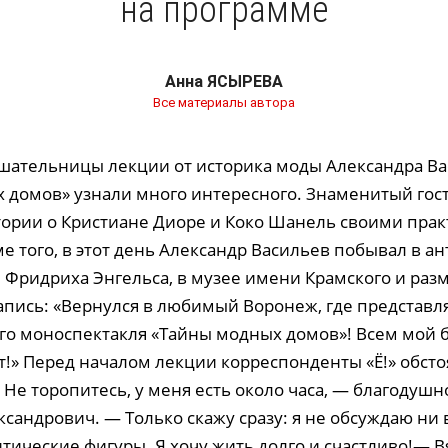
на программе
Анна ЯСЫРЕВА
Все материалы автора
ушательницы лекции от историка моды Александра В
 домов» узнали много интересного. Знаменитый гост
ории о Кристиане Диоре и Коко Шанель своими пра
е того, в этот день Александр Васильев побывал в а
 Фридриха Энгельса, в музее имени Крамского и раз
апись: «Вернулся в любимый Воронеж, где представл
го моноспектакля «Тайны модных домов»! Всем мой 
т!» Перед началом лекции корреспонденты «Ё!» обсто
Не торопитесь, у меня есть около часа, — благодушн
сандрович. — Только скажу сразу: я не обсуждаю ни 
тические фигуры. Я хочу жить долго и счастливо!— В