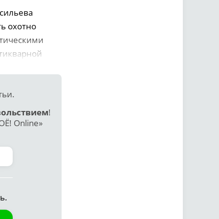
асильева
ь охотно
ктическими
нтикварной
тьи.
вольствием
!
Ё! Online»
ь.