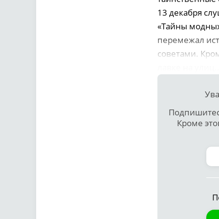
13 декабря сл
«Тайны модных
перемежал ист
советами. Кром
лавке на улиц..
Ува
Подпишитесь
Кроме это
П