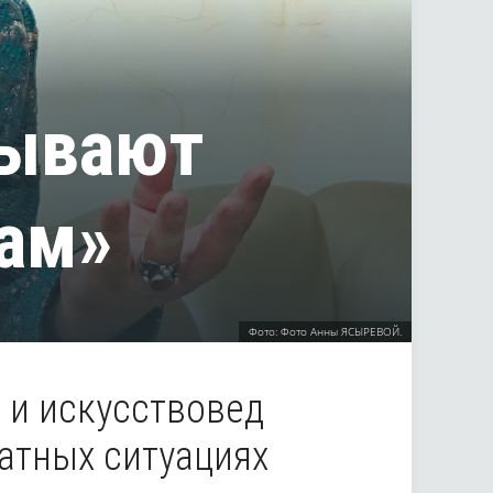
тывают
ам»
Фото: Фото Анны ЯСЫРЕВОЙ.
 и искусствовед
атных ситуациях