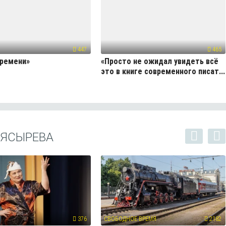
447
465
времени»
«Просто не ожидал увидеть всё
это в книге современного писат...
 ЯСЫРЕВА
376
СВОБОДНОЕ ВРЕМЯ
2182