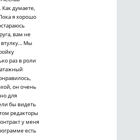
 Как думаете,
 Пока я хорошо
постараюсь
уга, вам не
е втулку… Мы
тройку
ько раз в роли
патажный
онравилось,
хой, он очень
но для
тели бы видеть
отом редакторы
онтракт у меня
программе есть