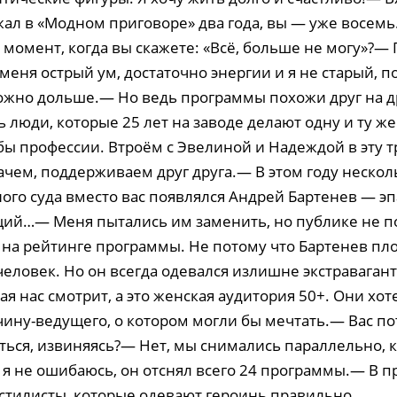
ал в «Модном приговоре» два года, вы — уже восемь.
 момент, когда вы скажете: «Всё, больше не могу»?—
 меня острый ум, достаточно энергии и я не старый, 
ожно дольше.— Но ведь программы похожи друг на др
 люди, которые 25 лет на заводе делают одну и ту ж
бы профессии. Втроём с Эвелиной и Надеждой в эту 
ачем, поддерживаем друг друга.— В этом году нескол
ого суда вместо вас появлялся Андрей Бартенев — э
щий…— Меня пытались им заменить, но публике не п
 на рейтинге программы. Не потому что Бартенев пло
еловек. Но он всегда одевался излишне экстравагант
ая нас смотрит, а это женская аудитория 50+. Они хо
чину-ведущего, о котором могли бы мечтать.— Вас п
ться, извиняясь?— Нет, мы снимались параллельно, к
и я не ошибаюсь, он отснял всего 24 программы.— В 
стилисты, которые одевают героинь правильно...