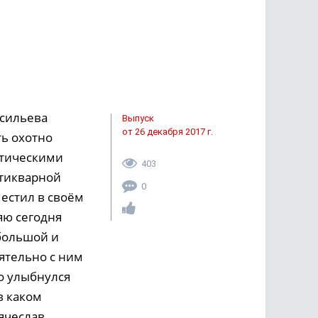
асильева
Выпуск
от 26 декабря 2017 г.
ь охотно
ктическими
403
нтикварной
0
местил в своём
яю сегодня
большой и
ятельно с ним
о улыбнулся
в каком
яче­слав