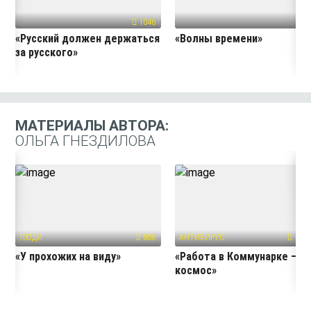
1046
44
«Русский должен держаться
«Волны времени»
за русского»
МАТЕРИАЛЫ АВТОРА:
ОЛЬГА ГНЕЗДИЛОВА
ЛЮДИ
806
АНТИВИРУС
1091
«У прохожих на виду»
«Работа в Коммунарке — э
космос»