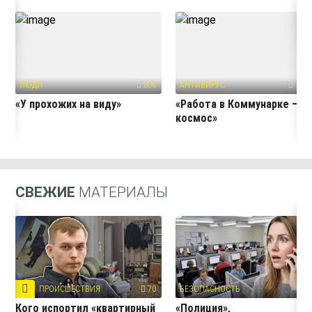
ЛЮДИ
806
АНТИВИРУС
1091
«У прохожих на виду»
«Работа в Коммунарке — э
космос»
СВЕЖИЕ
МАТЕРИАЛЫ
ПРОИСШЕСТВИЯ
70
БЕЗОПАСНОСТЬ
3
Кого испортил «квартирный
«Полиция»,