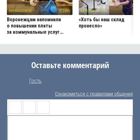
ФИНАНСОВОЕ
2899
БЕЗОПАСНОСТЬ
7
Воронежцам напомнили
«Хоть бы наш склад
о повышении платы
пронесло»
за коммунальные услуг...
Оставьте комментарий
Гость
Ознакомиться с правилами общения