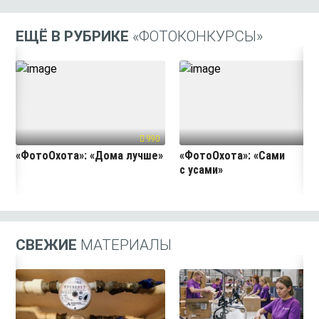
ЕЩЁ В РУБРИКЕ
«ФОТОКОНКУРСЫ»
990
61
«ФотоОхота»: «Дома лучше»
«ФотоОхота»: «Сами
с усами»
СВЕЖИЕ
МАТЕРИАЛЫ