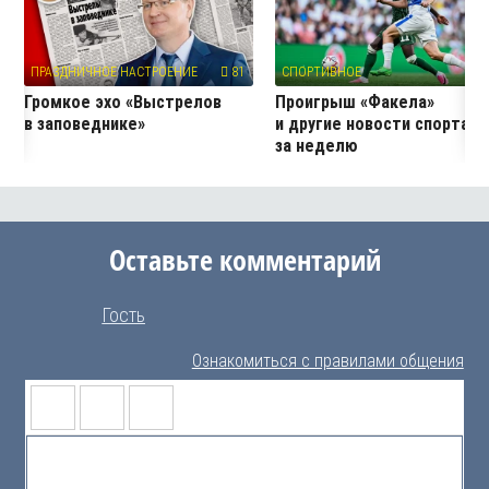
ПРАЗДНИЧНОЕ НАСТРОЕНИЕ
81
СПОРТИВНОЕ
2
Громкое эхо «Выстрелов
Проигрыш «Факела»
в заповеднике»
и другие новости спорта
за неделю
Оставьте комментарий
Гость
Ознакомиться с правилами общения