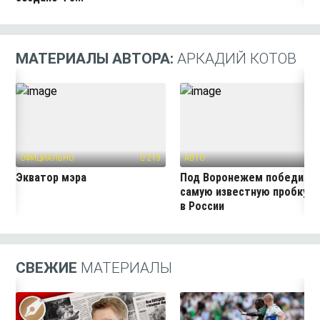
МАТЕРИАЛЫ АВТОРА:
АРКАДИЙ КОТОВ
ОФИЦИАЛЬНО
213
АВТО
60
Экватор мэра
Под Воронежем победили
самую известную пробку
в России
СВЕЖИЕ
МАТЕРИАЛЫ