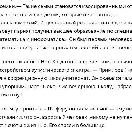
 семьи.— Такие семьи становятся изолированными от
ивно относится к детям, которые непонятны, ...
ызвала широкий общественный резонанс на федераль
 зовут парня) получил высшее образование по специ
атематика и информатика». Он был первым человеко
пил в институт инженерных технологий и естественн
я него так легко? Нет. Когда он был ребёнком, в обы
асстройством аутистического спектра. — Прим. ред.) н
 в коррекционную школу-интернат. Он оказался та
и упорным. Парень окончил вечернюю школу, набрал 
пил в вуз.
плом, устроиться в IT-сферу он так и не смог — ему в
отчаянии, что он, взрослый человек, никому не нуже
ти счёты с жизнью. Его спасли в больнице.