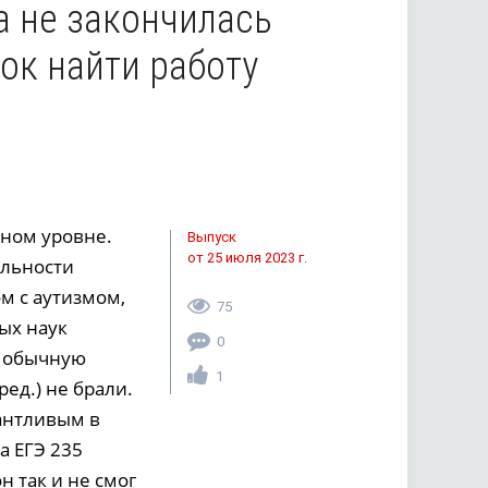
а не закончилась
ок найти работу
ном уровне.
Выпуск
от 25 июля 2023 г.
альности
м с аутизмом,
75
ых наук
0
 в обычную
1
ред.) не брали.
антливым в
а ЕГЭ 235
н так и не смог