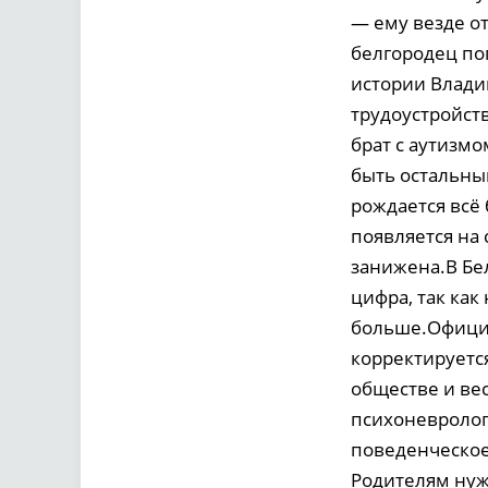
— ему везде от
белгородец поп
истории Влади
трудоустройств
брат с аутизмо
быть остальным
рождается всё
появляется на 
занижена.В Бе
цифра, так как
больше.Официал
корректируется
обществе и вес
психоневролог
поведенческое
Родителям нуж