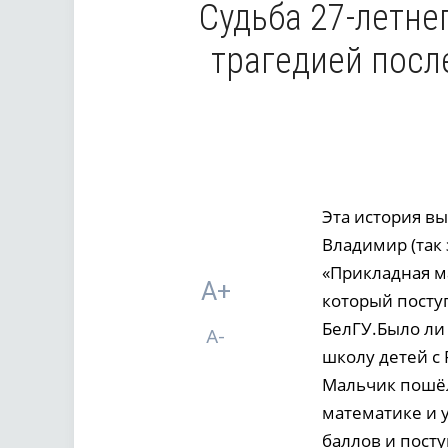
Судьба 27-летне
трагедией посл
Эта история в
Владимир (так
«Прикладная м
A+
который посту
БелГУ.Было ли 
A-
школу детей с 
Мальчик пошёл
математике и 
баллов и посту