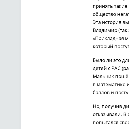
принять такие
общество негат
Эта история в
Владимир (так
«Прикладная м
который посту
Было ли это дл
детей с РАС (р
Мальчик пошёл
в математике 
баллов и посту
Но, получив ди
отказывали. В 
попытался свес