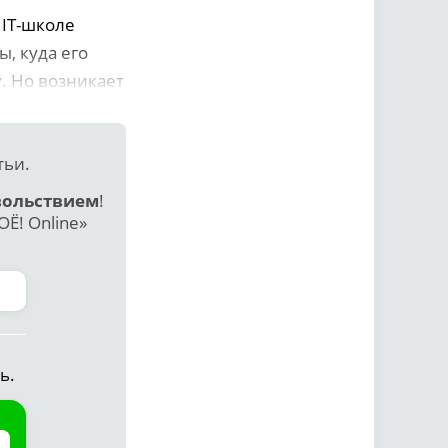
 IT-школе
, куда его
у. Но возникает
тьи.
вольствием
!
Ё! Online»
ь.