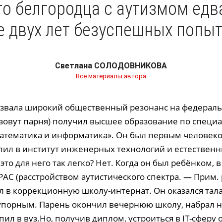
го белгородца с аутизмом едв
е двух лет безуспешных попыт
Светлана СОЛОДОВНИКОВА
Все материалы автора
ызвала широкий общественный резонанс на федераль
 зовут парня) получил высшее образование по специ
атематика и информатика». Он был первым человеко
пил в институт инженерных технологий и естественн
это для него так легко? Нет. Когда он был ребёнком,
РАС (расстройством аутистического спектра. — Прим. 
 в коррекционную школу-интернат. Он оказался тал
упорным. Парень окончил вечернюю школу, набрал н
пил в вуз.Но, получив диплом, устроиться в IT-сферу о