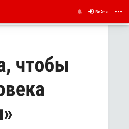
Войти
и
а, чтобы
овека
и»