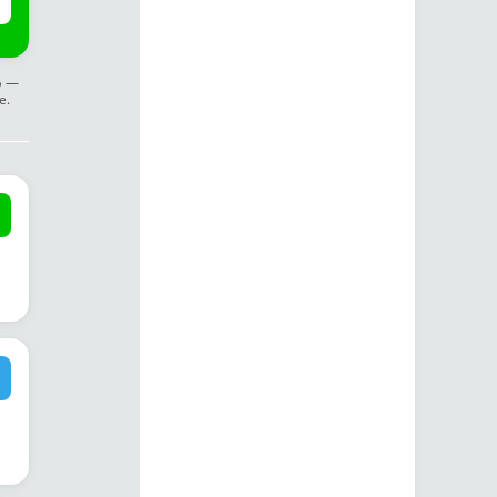
ф —
е.