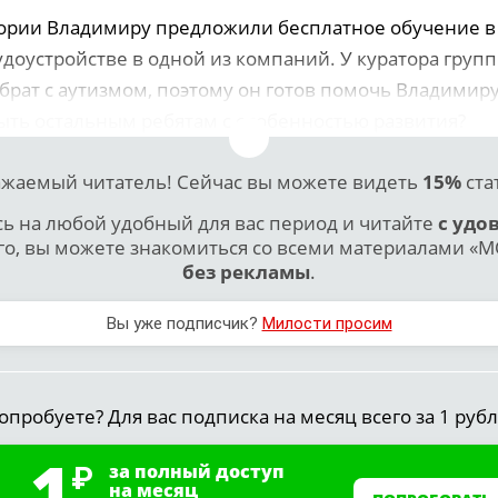
тории Владимиру предложили бесплатное обучение в
доустройстве в одной из компаний. У куратора группы
 брат с аутизмом, поэтому он готов помочь Владимир
быть остальным ребятам с особенностью развития?
жаемый читатель! Сейчас вы можете видеть
15%
ста
 на любой удобный для вас период и читайте
с удо
го, вы можете знакомиться со всеми материалами «МО
без рекламы
.
Вы уже подписчик?
Милости просим
опробуете? Для вас подписка на месяц всего за 1 рубл
1
за полный доступ
на месяц