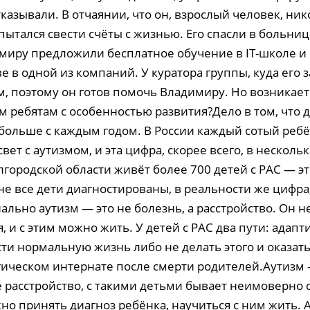
казывали. В отчаянии, что он, взрослый человек, ни
ытался свести счёты с жизнью. Его спасли в больниц
миру предложили бесплатное обучение в IT-школе и
е в одной из компаний. У куратора группы, куда его з
м, поэтому он готов помочь Владимиру. Но возникает 
 ребятам с особенностью развития?Дело в том, что д
 больше с каждым годом. В России каждый сотый реб
свет с аутизмом, и эта цифра, скорее всего, в нескольк
лгородской области живёт более 700 детей с РАС — э
 не все дети диагностированы, в реальности же цифра,
ьно аутизм — это не болезнь, а расстройство. Он не
, и с этим можно жить. У детей с РАС два пути: адапт
ти нормальную жизнь либо не делать этого и оказать
ическом интернате после смерти родителей.Аутизм 
 расстройство, с такими детьми бывает неимоверно 
но принять диагноз ребёнка, научиться с ним жить. 