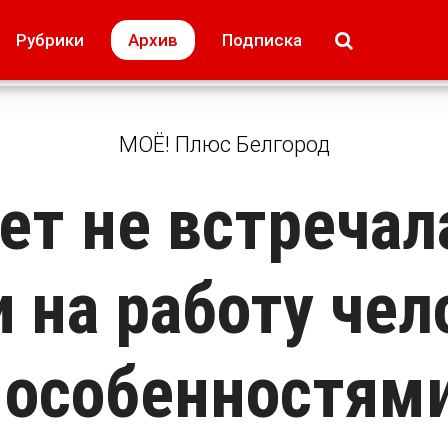
МОЁ! Плюс Липецк
Происшествия
Рубрики
Архив
Подписка
лей
Образование + карьера
Свадьба недел
МОЁ! Плюс Белгород
лет не встречал
и на работу чел
 особенностям