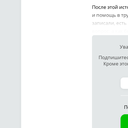
После этой ис
и помощь в тру
записали, есть
вопрос: а как 
Ува
Подпишитесь
Кроме это
П