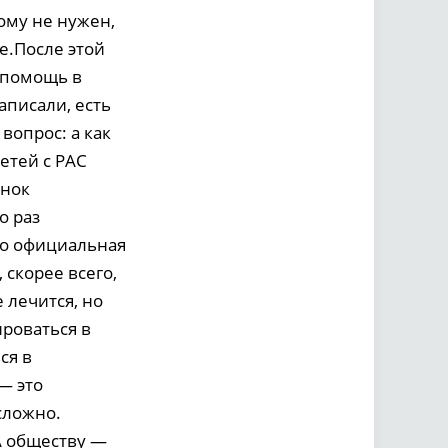
кому не нужен,
е.После этой
 помощь в
аписали, есть
вопрос: а как
етей с РАС
ёнок
о раз
то официальная
 скорее всего,
 лечится, но
ироваться в
ся в
— это
сложно.
А обществу —