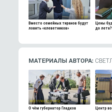
207
Вместо семейных тиранов будут
Цены буд
ловить «клеветников»
до лета?
МАТЕРИАЛЫ АВТОРА:
СВЕТ
МОЁ! ПЛЮС БЕЛГОРОД
191
МОЁ! ПЛЮС
О чём губернатор Гладков
Центр в