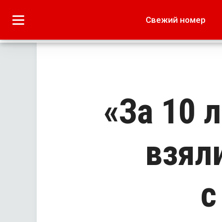
Городское
Краеведение
Свежий номер
Дача
Лето наших читате
«За 10 
взял
с