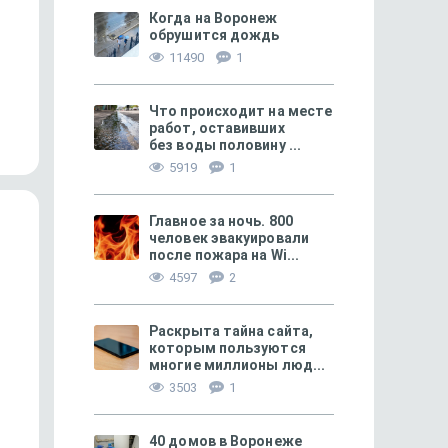
Когда на Воронеж
обрушится дождь
11490
1
449
Пошло не по маслу — и жизнь
«Сценарий Суджи вам 
не сахар
не повторить!»
Что происходит на месте
работ, оставивших
без воды половину ...
5919
1
Главное за ночь. 800
человек эвакуировали
после пожара на Wi...
4597
2
Раскрыта тайна сайта,
которым пользуются
многие миллионы люд...
3503
1
МОЁ! ПЛЮС БЕЛГОРОД
171
МОЁ! ПЛЮС БЕЛГОРОД
«Готов искупить вину кровью!»
Покоритель Арктики и
40 домов в Воронеже