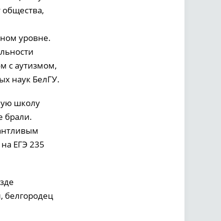
 общества,
ном уровне.
альности
м с аутизмом,
ых наук БелГУ.
чную школу
е брали.
лантливым
на ЕГЭ 235
езде
н, белгородец