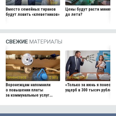
207
19
Вместо семейных тиранов
Цены будут расти миниму
будут ловить «клеветников»
до лета?
СВЕЖИЕ
МАТЕРИАЛЫ
ФИНАНСОВОЕ
3813
ЛИЧНЫЙ ОПЫТ
12
Воронежцам напомнили
«Только за июнь я понесла
о повышении платы
ущерб в 300 тысяч рублей
за коммунальные услуг...