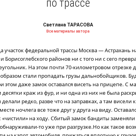
по трассе
Светлана ТАРАСОВА
Все материалы автора
да участок федеральной трассы Москва — Астрахань н
и Борисоглебского районов ни с того ни с сего превра
еугольник. На этом почти 70-километровом отрезке 
образом стали пропадать грузы дальнобойщиков. Бу
и этом даже замок оставался висеть на прицепе. С м
десятки краж из фур, и ни одна из них не была раск
делали редко, разве что на заправках, а там висели 
есте ночлега все тоже друг у друга на виду. Оставал
«чистили» на ходу. Сбитый замок бандиты заменяли 
обнаруживали-то уже при разгрузке.Но как такое во
и на капот автомобиля, прижаться вплотную к грузов