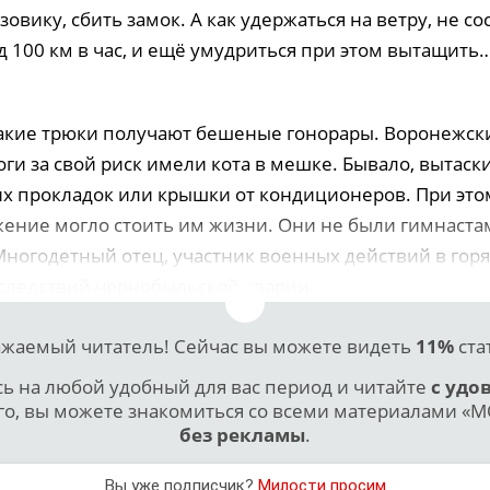
зовику, сбить замок. А как удержаться на ветру, не с
д 100 км в час, и ещё умудриться при этом вытащить
такие трюки получают бешеные гонорары. Воронежск
ги за свой риск имели кота в мешке. Бывало, вытаск
х прокладок или крышки от кондиционеров. При это
ение могло стоить им жизни. Они не были гимнаста
Многодетный отец, участник военных действий в горя
следствий чернобыльской аварии.
жаемый читатель! Сейчас вы можете видеть
11%
ста
 на любой удобный для вас период и читайте
с удо
го, вы можете знакомиться со всеми материалами «МО
без рекламы
.
Вы уже подписчик?
Милости просим