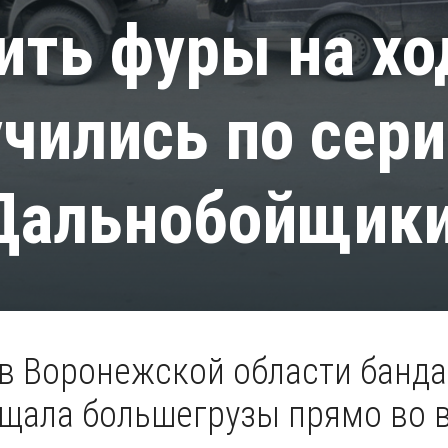
ить фуры на х
учились по сери
Дальнобойщик
 в Воронежской области банда
ищала большегрузы прямо во 