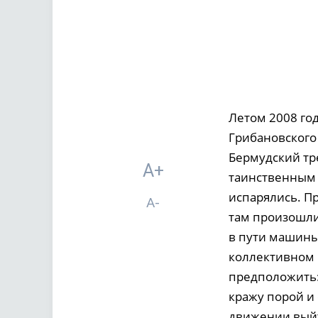
Летом 2008 го
Грибановского 
Бермудский тр
A+
таинственным 
испарялись. Пр
A-
там произошли 
в пути машины 
коллективном м
предположить: 
кражу порой и 
движении выйт