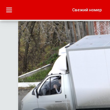
Городское
Краеведение
Свежий номер
Дача
Лето наших читате