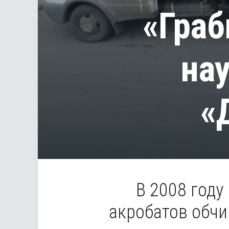
«Граб
на
«
В 2008 году
акробатов обч