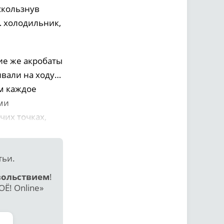
оскользнув
… холодильник,
ие же акробаты
ивали на ходу…
м каждое
ми
чих точках,
тьи.
вольствием
!
Ё! Online»