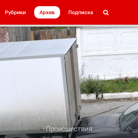
МОЁ! Плюс Липецк
Происшествия
Рубрики
Архив
Подписка
лей
Образование + карьера
Свадьба недел
Происшествия