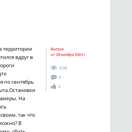
а территории
Выпуск
от 28 ноября 2023 г.
тился вдруг в
дороги
2208
дто
0
ая по сентябрь
6
рыта.Остановки
камеры. На
ось
своим, так что
зможно? В
ику, сбить