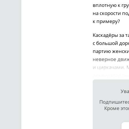
вплотную к гру
на скорости по
к примеру?
Каскадёры за 
с большой доро
партию женски
неверное движ
и циркачами. 
ликвидатор по
Ува
Подпишитесь
Кроме это