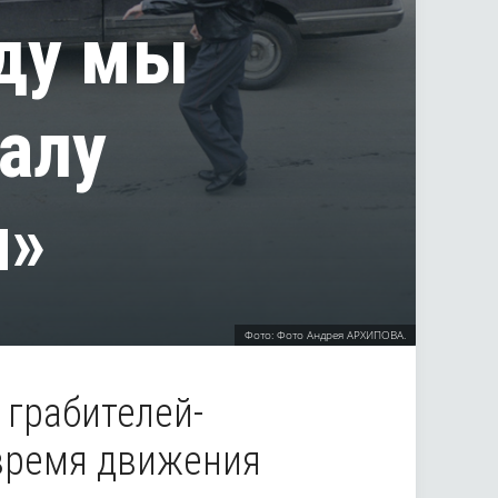
оду мы
алу
и»
Фото: Фото Андрея АРХИПОВА.
 грабителей-
время движения