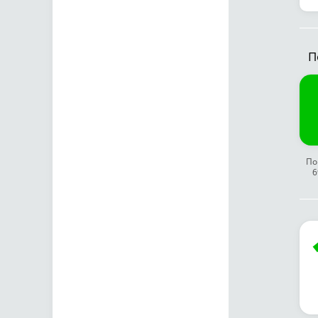
П
По
6