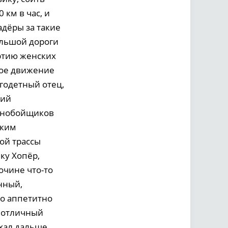
 км в час, и
дёры за такие
ольшой дороги
артию женских
ное движение
годетный отец,
вий
льнобойщиков
ским
ой трассы
ку Хопёр,
очине что-то
нный,
го аппетитно
л отличный
хал дальше.