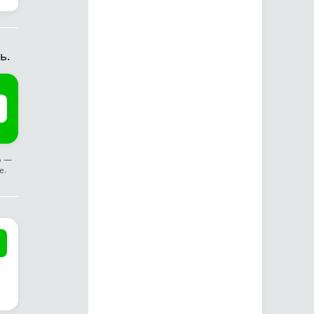
ь.
ф —
е.