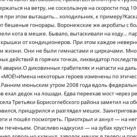
ержаться на ветру, не соскользнув на скорости под 100
я при этом вытащить… холодильник, к примеру?Каска
т бешеные гонорары. Воронежские же акробаты с б
мели кота в мешке. Бывало, вытаскивали на ходу… п
 крышки от кондиционеров. При этом каждое невер
им жизни. Они не были гимнастами и циркачами. Мно
ных действий в горячих точках, ликвидатор последст
 аварии.О диковинных грабителях и напасти на да
 «МОЁ!»Имена некоторых героев изменены по этиче
Ранним июньским утром 2008 года вдоль федеральн
в ехал дедок на лошади. Едва переехав мост через ре
села Третьяки Борисоглебского района заметил на об
овился, прищурился и разглядел мешок. Заинтригова
леги и пошёл посмотреть. Приоткрыл и ахнул — на не
м печеньем. Опасливо надкусил — на зубах хрустну
нер довольно кхэкнул, заволок мешок в телегу и пое