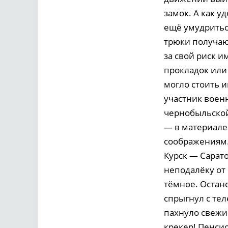
замок. А как уд
ещё умудритьс
трюки получаю
за свой риск и
прокладок или
могло стоить 
участник воен
чернобыльской
— в материале
соображениям.
Курск — Сарато
неподалёку от 
тёмное. Остан
спрыгнул с те
пахнуло свежи
крекер! Пенсио