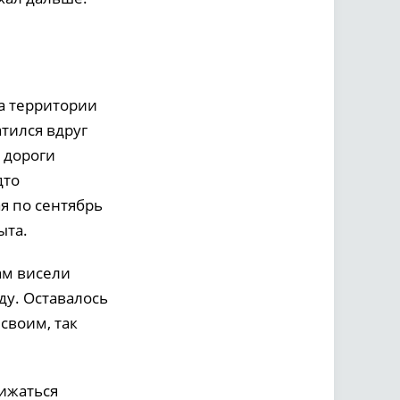
а территории
атился вдруг
 дороги
дто
ая по сентябрь
ыта.
ам висели
ду. Оставалось
своим, так
рижаться