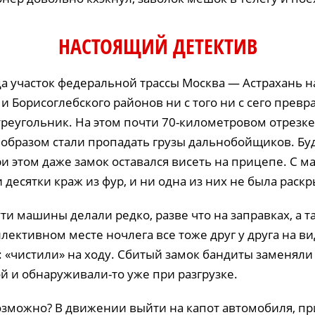
НАСТОЯЩИЙ ДЕТЕКТИВ
да участок федеральной трассы Москва — Астрахань н
и Борисоглебского районов ни с того ни с сего превр
треугольник. На этом почти 70-километровом отрезке
образом стали пропадать грузы дальнобойщиков. Бу
и этом даже замок оставался висеть на прицепе. С м
десятки краж из фур, и ни одна из них не была раскр
ти машины делали редко, разве что на заправках, а т
лективном месте ночлега все тоже друг у друга на ви
 «чистили» на ходу. Сбитый замок бандиты заменяли 
й и обнаруживали-то уже при разгрузке.
возможно? В движении выйти на капот автомобиля, п