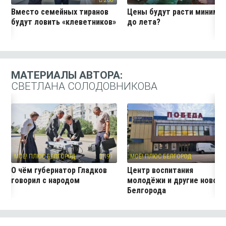
Вместо семейных тиранов
Цены будут расти миниму
будут ловить «клеветников»
до лета?
МАТЕРИАЛЫ АВТОРА:
СВЕТЛАНА СОЛОДОВНИКОВА
МОЁ! ПЛЮС БЕЛГОРОД
191
МОЁ! ПЛЮС БЕЛГОРОД
11
О чём губернатор Гладков
Центр воспитания
говорил с народом
молодёжи и другие новос
Белгорода