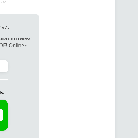
ным
тьи.
вольствием
!
Ё! Online»
ь.
ф —