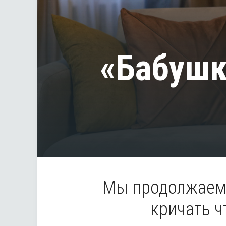
«Бабушк
Мы продолжаем 
кричать ч