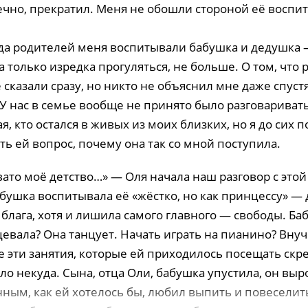
ечно, прекратил. Меня не обошли стороной её воспи
да родителей меня воспитывали бабушка и дедушка 
а только изредка прогуляться, не больше. О том, что
 сказали сразу, но никто не объяснил мне даже спуст
 У нас в семье вообще не принято было разговариват
, кто остался в живых из моих близких, но я до сих п
ь ей вопрос, почему она так со мной поступила.
ато моё детство…» — Оля начала наш разговор с этой
абушка воспитывала её «жёстко, но как принцессу» — 
лага, хотя и лишила самого главного — свободы. Баб
евала? Она танцует. Начать играть на пианино? Внуч
 эти занятия, которые ей приходилось посещать скре
ло некуда. Сына, отца Оли, бабушка упустила, он выр
ым, как ей хотелось бы, любил выпить и повеселитьс