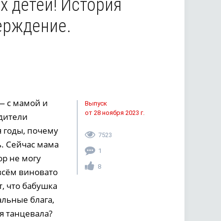
х детей! История
ерждение.
— с мамой и
Выпуск
от 28 ноября 2023 г.
одители
я годы, почему
7523
ь. Сейчас мама
1
ор не могу
8
 всём виновато
т, что бабушка
альные блага,
я танцевала?