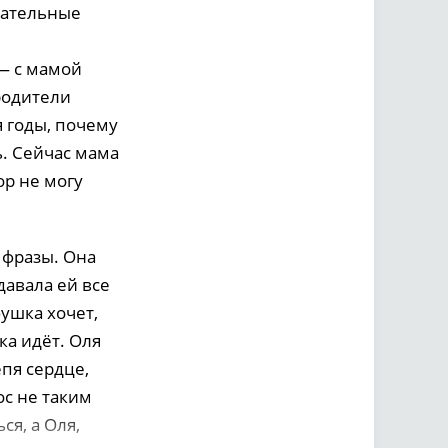
тательные
— с мамой
 родители
я годы, почему
ь. Сейчас мама
ор не могу
 фразы. Она
давала ей все
ушка хочет,
ка идёт. Оля
пя сердце,
ос не таким
я, а Оля,