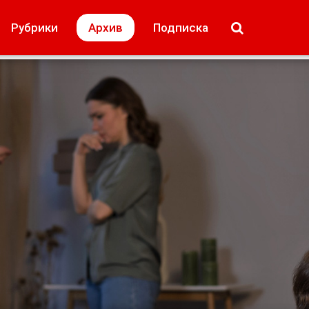
МОЁ! Плюс Липецк
Происшествия
Рубрики
Архив
Подписка
лей
Образование + карьера
Свадьба недел