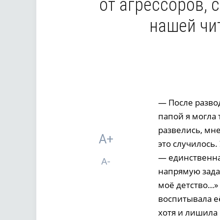
от агрессоров, 
нашей чи
— После разво
папой я могла 
развелись, мне
A+
это случилось.
— единственная
A-
напрямую задат
моё детство…» 
воспитывала её
хотя и лишила 