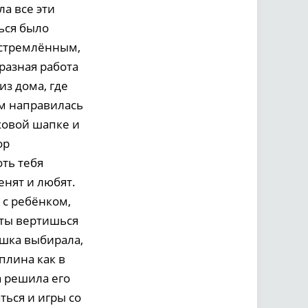
ла все эти
ься было
еустремлённым,
бразная работа
из дома, где
ом направилась
ховой шапке и
ор
оть тебя
енят и любят.
 с ребёнком,
 ты вертишься
ушка выбирала,
плина как в
а решила его
ться и игры со