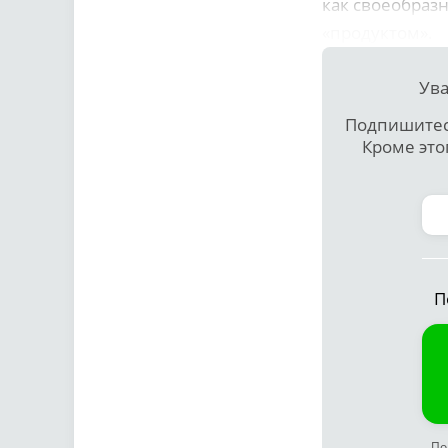
как своеобраз
«продуктом».
Ува
Подпишитесь
Кроме это
П
По