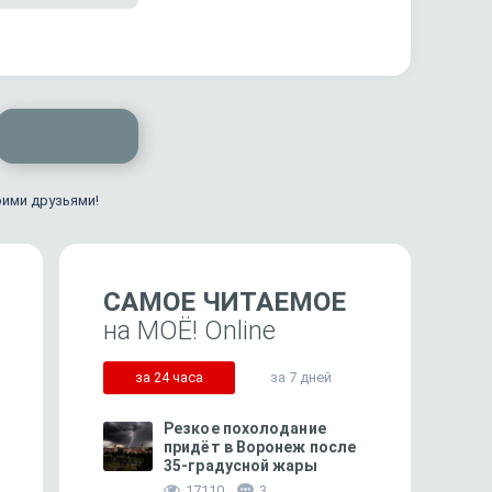
оими друзьями!
САМОЕ ЧИТАЕМОЕ
на МОЁ! Online
за 24 часа
за 7 дней
Резкое похолодание
придёт в Воронеж после
35-градусной жары
349
17110
3