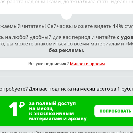
ная работа над ошибками, должна была стать идеаль
жаемый читатель! Сейчас вы можете видеть
14%
ста
 на любой удобный для вас период и читайте
с удо
го, вы можете знакомиться со всеми материалами «МО
без рекламы
.
Вы уже подписчик?
Милости просим
опробуете? Для вас подписка на месяц всего за 1 рубл
1
за полный доступ
на месяц
ПОПРОБОВАТЬ
к эксклюзивным
материалам и архиву
 истечении срока действия промоакции в силу вступит стандартный тари