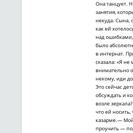
Она танцует. Н
занятия, котор
некуда. Сына, 
как ей хотелос
над ошибками, 
было абсолютн
в интернат. П
сказала: «Я не
внимательно ос
некому, иди до
Это сейчас дет
обсуждать и ко
возле зеркала
что ей носить,
казарме.— Мой
проучить — под