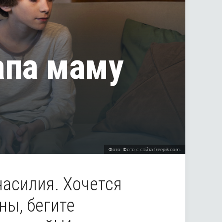
апа маму
Фото: Фото с сайта freepik.com.
асилия. Хочется
ны, бегите