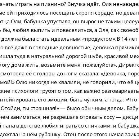
ачать играть на пианино? Внучка идёт. Оля ненавиде
ые ей приходилось посещать скрепя сердце, но деват
отца Оли, бабушка упустила, он вырос не таким цел
ь бы, любил выпить и повеселиться, а Оля, как своео
должна была стать идеальным «продуктом».В 14 лет 
о всё даже в голодные девяностые, девочка прямик
ришла туда в натуральной дорогой шубе, красивой ме
 могу дома жить, возьмите меня, пожалуйста». Директ
мотрела её с головы до ног и сказала: «Девочка, пор
мой!» Олю никогда не хвалили, не говорили, что её ц
ские психологи трубят о том, как важно разговаривать
нтейнировать его эмоции, быть чутким, а тогда: «Что
? Отойди, ты страшная!» — было обычным делом. Баб
 чем заниматься, не разрешала отрезать косу — дисци
 папа в детстве любил играть со спичками, и бабушк
ожгла на нём рубашку. Отец после этого начал заика