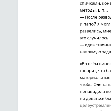
спичками, кон
методы. В п...
— После разво
и папой я могл
развелись, мне
это случилось.
— единственная
напрямую задат
«Во всём винов
говорит, что б
материальные б
чтобы Оля танц
ненавидела все
но деваться бы
целеустремлённ