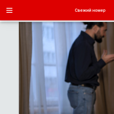
Городское
Краеведение
Свежий номер
Дача
Лето наших читате