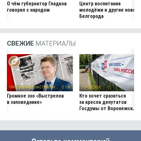
О чём губернатор Гладков
Центр воспитания
говорил с народом
молодёжи и другие новос
Белгорода
СВЕЖИЕ
МАТЕРИАЛЫ
П
РАЗДНИЧНОЕ НАСТРОЕНИЕ
109
ГОРОДСКОЕ
24
Громкое эхо «Выстрелов
Кто хочет сразиться
в заповеднике»
за кресла депутатов
Госдумы от Воронежск...