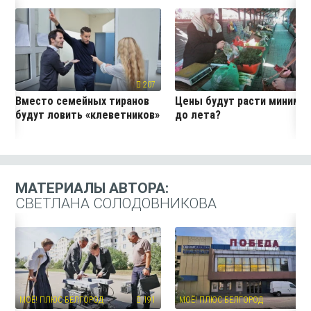
207
19
Вместо семейных тиранов
Цены будут расти миниму
будут ловить «клеветников»
до лета?
МАТЕРИАЛЫ АВТОРА:
СВЕТЛАНА СОЛОДОВНИКОВА
МОЁ! ПЛЮС БЕЛГОРОД
191
МОЁ! ПЛЮС БЕЛГОРОД
11