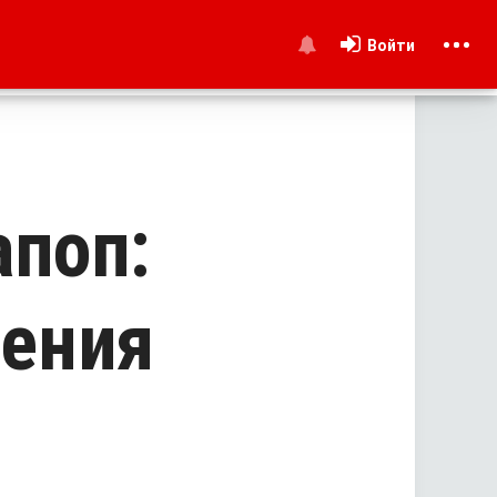
Войти
и
апоп:
ления