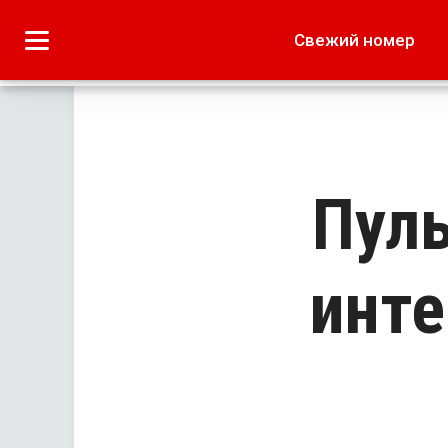
Городское
Краеведение
Свежий номер
Дача
Лето наших читате
Пуль
инте