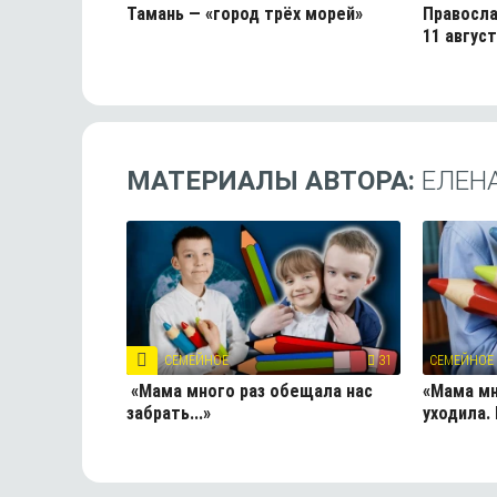
Тамань — «город трёх морей»
Правосла
11 авгус
МАТЕРИАЛЫ АВТОРА:
ЕЛЕН
СЕМЕЙНОЕ
31
СЕМЕЙНОЕ
«Мама много раз обещала нас
«Мама мн
забрать...»
уходила.