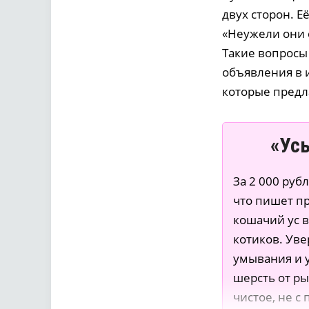
двух сторон. Е
«Неужели они с
Такие вопросы 
объявления в 
которые предл
«Усы
За 2 000 руб
что пишет пр
кошачий ус в
котиков. Уве
умывания и у
шерсть от ры
чистое, не с