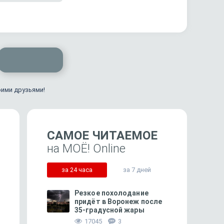
оими друзьями!
САМОЕ ЧИТАЕМОЕ
на МОЁ! Online
за 24 часа
за 7 дней
Резкое похолодание
придёт в Воронеж после
35-градусной жары
73
17045
3