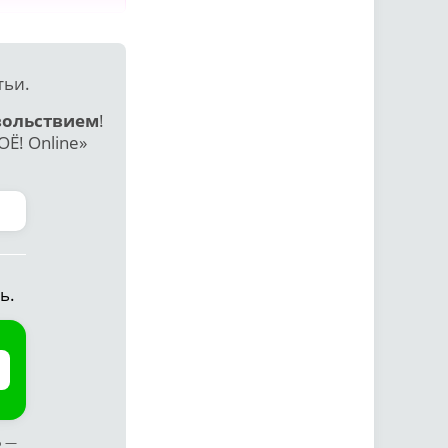
тьи.
вольствием
!
Ё! Online»
ь.
ф —