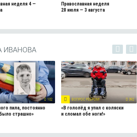
вная неделя 4 —
Православная неделя
та
28 июля — 3 августа
А ИВАНОВА
102
ВОПРОС РЕБРОМ!
392
ого пила, постоянно
«В гололёд я упал с коляски
 Было страшно»
и сломал обе ноги!»