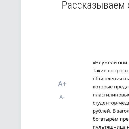
Рассказываем о
«Неужели они с
Такие вопросы 
объявления в 
A+
которые предл
пластилиновые
A-
студентов-мед
рублей. В заго
богатырём пре
пультяшница не