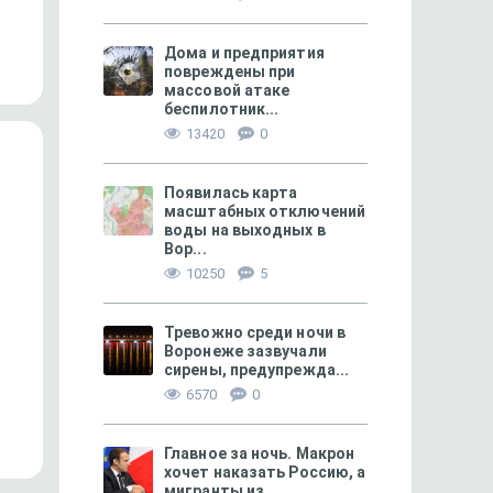
Две недели в Тмутаракани
Отпускники, отменив
рванули в Сочи
Дома и предприятия
повреждены при
массовой атаке
беспилотник...
13420
0
Появилась карта
масштабных отключений
воды на выходных в
Вор...
10250
5
Тревожно среди ночи в
Воронеже зазвучали
СВОБОДНОЕ ВРЕМЯ
257
ЗДОРОВЬЕ
сирены, предупрежда...
«Актёр и кукла — единый
Мой сын сказал: «Я те
6570
0
организм»
если ты не отдашь м
приставку!»
Главное за ночь. Макрон
хочет наказать Россию, а
мигранты из...