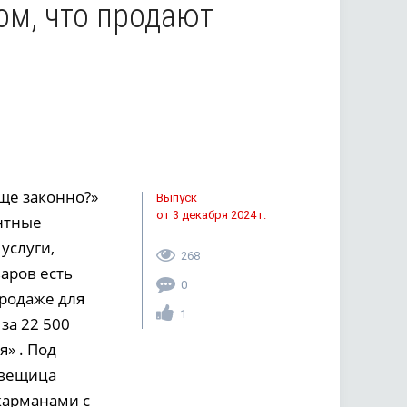
ом, что продают
бще законно?»
Выпуск
от 3 декабря 2024 г.
антные
услуги,
268
аров есть
0
продаже для
1
за 22 500
я» . Под
 вещица
 карманами с