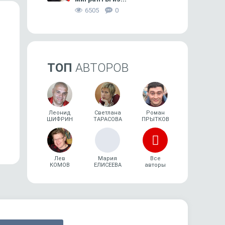
6505
0
ТОП
АВТОРОВ
ПРОИСШЕСТВИЯ
39
ФИНАНСОВОЕ
Леонид
Светлана
Роман
ШИФРИН
ТАРАСОВА
ПРЫТКОВ
Кого испортил «квартирный
Воронежцам напомни
вопрос»?
о повышении платы
за коммунальные услуг
Лев
Мария
Все
КОМОВ
ЕЛИСЕЕВА
авторы