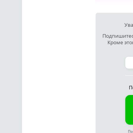
Ува
Подпишитесь
Кроме это
П
По