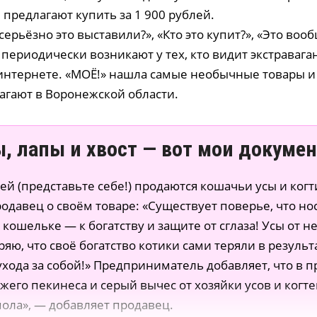
ё предлагают купить за 1 900 рублей.
ерьёзно это выставили?», «Кто это купит?», «Это воо
периодически возникают у тех, кто видит экстраваг
интернете. «МОЁ!» нашла самые необычные товары и 
агают в Воронежской области.
, лапы и хвост — вот мои докуме
лей (представьте себе!) продаются кошачьи усы и когт
одавец о своём товаре: «Существует поверье, что но
 кошельке — к богатству и защите от сглаза! Усы от н
ряю, что своё богатство котики сами теряли в результ
хода за собой!» Предприниматель добавляет, что в п
жего пекинеса и серый вычес от хозяйки усов и когте
 пола», — добавляет продавец.