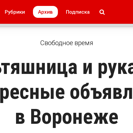
МОЁ! Плюс Липецк
Происшествия
Рубрики
Архив
Подписка
лей
Образование + карьера
Свадьба недел
Свободное время
тяшница и рук
ресные объяв
в Воронеже