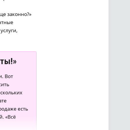
бще законно?»
антные
услуги,
нты!»
и. Вот
сить
ескольких
ате
родаже есть
й. «Всё