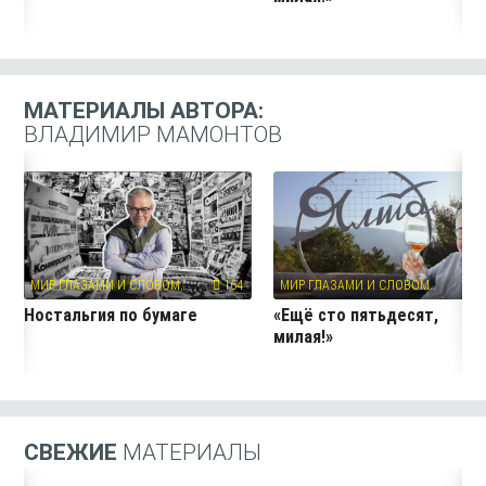
МАТЕРИАЛЫ АВТОРА:
ВЛАДИМИР МАМОНТОВ
МИР ГЛАЗАМИ И СЛОВОМ…
164
МИР ГЛАЗАМИ И СЛОВОМ…
20
Ностальгия по бумаге
«Ещё сто пятьдесят,
милая!»
СВЕЖИЕ
МАТЕРИАЛЫ