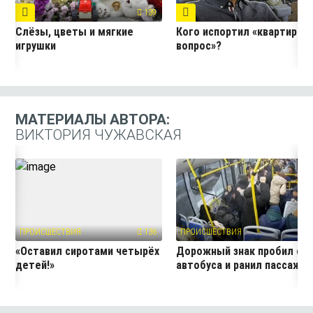
139
4
Слёзы, цветы и мягкие
Кого испортил «квартирны
игрушки
вопрос»?
МАТЕРИАЛЫ АВТОРА:
ВИКТОРИЯ ЧУЖАВСКАЯ
ПРОИСШЕСТВИЯ
136
ПРОИСШЕСТВИЯ
10
«Оставил сиротами четырёх
Дорожный знак пробил ок
детей!»
автобуса и ранил пассажир