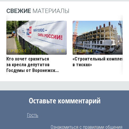
СВЕЖИЕ
МАТЕРИАЛЫ
ГОРОДСКОЕ
183
ГОРОДСКОЕ
21
Кто хочет сразиться
«Строительный комплекс
за кресла депутатов
в тисках»
Госдумы от Воронежск...
Оставьте комментарий
Гость
Ознакомиться с правилами общения