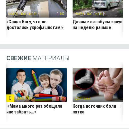
МОЁ! ПЛЮС ЛИПЕЦК
457
МОЁ! ПЛЮС ЛИПЕЦК
24
«Слава Богу, что не
Дачные автобусы запустя
достались укрофашистам!»
на неделю раньше
СВЕЖИЕ
МАТЕРИАЛЫ
СЕМЕЙНОЕ
26
ЗДОРОВЬЕ
1
«Мама много раз обещала
Когда источник боли —
нас забрать...»
пятка