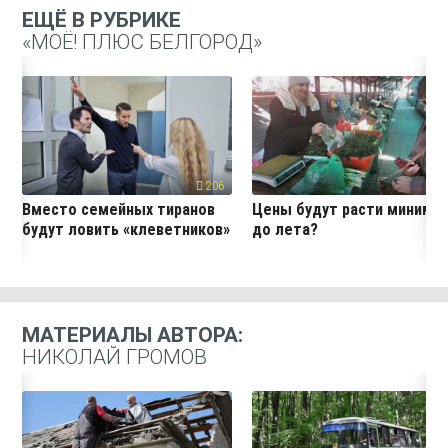
ЕЩЁ В РУБРИКЕ
«МОЁ! ПЛЮС БЕЛГОРОД»
206
19
Вместо семейных тиранов
Цены будут расти миниму
будут ловить «клеветников»
до лета?
МАТЕРИАЛЫ АВТОРА:
НИКОЛАЙ ГРОМОВ