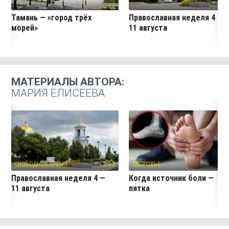
23
2
Тамань — «город трёх
Православная неделя 4 —
морей»
11 августа
МАТЕРИАЛЫ АВТОРА:
МАРИЯ ЕЛИСЕЕВА
СВОБОДНОЕ ВРЕМЯ
23
ЗДОРОВЬЕ
1
Православная неделя 4 —
Когда источник боли —
11 августа
пятка