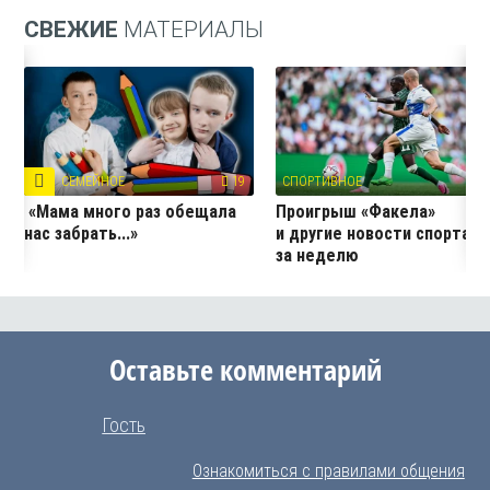
СВЕЖИЕ
МАТЕРИАЛЫ
СЕМЕЙНОЕ
19
СПОРТИВНОЕ
1
«Мама много раз обещала
Проигрыш «Факела»
нас забрать...»
и другие новости спорта
за неделю
Оставьте комментарий
Гость
Ознакомиться с правилами общения