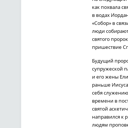
как похвала с
в водах Иорда
«Собор» в связ
люди собирают
святого пророк
пришествие Сп
Будущий проро
супружеской п
и его жены Ел
раньше Иисуса
себя служению
времени в пост
святой аскетич
направился к р
людям пропов