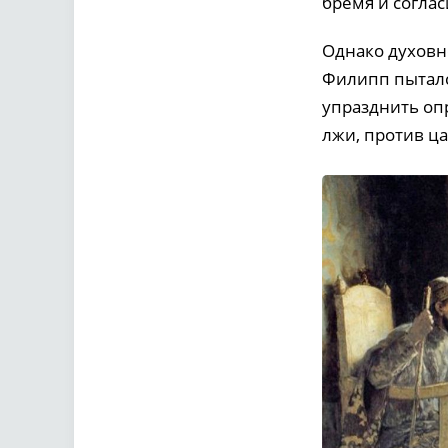
бремя и согла
Однако духовн
Филипп пыталс
упразднить оп
лжи, против ц