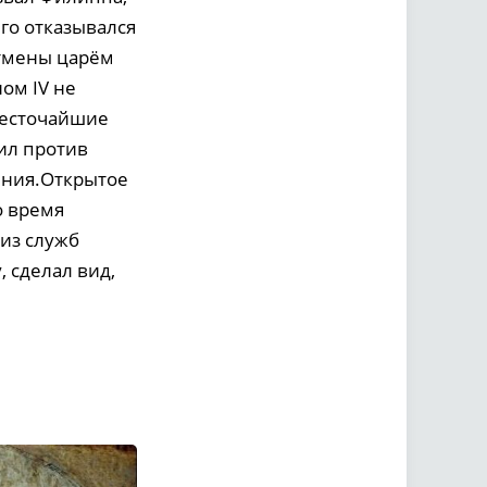
го отказывался
отмены царём
ом IV не
жесточайшие
ил против
ения.Открытое
о время
 из служб
 сделал вид,