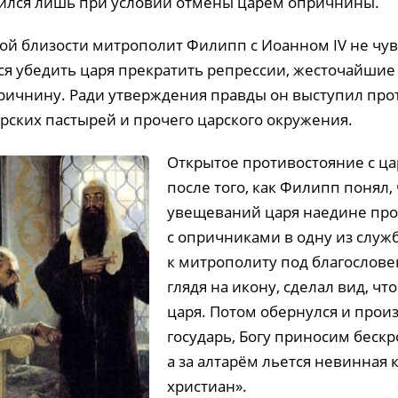
сился лишь при условии отмены царём опричнины.
ой близости митрополит Филипп с Иоанном IV не чув
я убедить царя прекратить репрессии, жесточайшие 
ричнину. Ради утверждения правды он выступил пр
арских пастырей и прочего царского окружения.
Открытое противостояние с ц
после того, как Филипп понял,
увещеваний царя наедине прош
с опричниками в одну из служ
к митрополиту под благослове
глядя на икону, сделал вид, чт
царя. Потом обернулся и произ
государь, Богу приносим беск
а за алтарём льется невинная 
христиан».