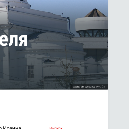
еля
Фото: из архива «МОЁ!»
р Иоанна
Выпуск