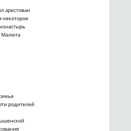
л арестован
я некоторое
 монастырь
 Малюта
 семье
рти родителей
Вышенской
лкования