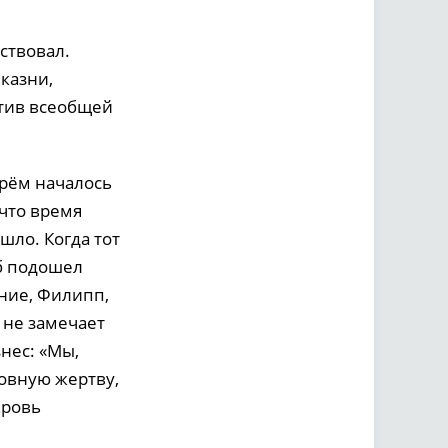
ствовал.
казни,
отив всеобщей
арём началось
 что время
ло. Когда тот
б подошел
ние, Филипп,
о не замечает
нес: «Мы,
ровную жертву,
кровь