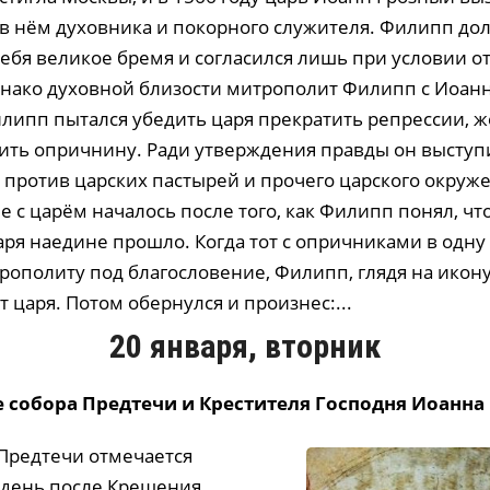
 в нём духовника и покорного служителя. Филипп дол
себя великое бремя и согласился лишь при условии 
ако духовной близости митрополит Филипп с Иоанн
илипп пытался убедить царя прекратить репрессии, 
нить опричнину. Ради утверждения правды он выступ
 против царских пастырей и прочего царского окруж
 с царём началось после того, как Филипп понял, чт
ря наедине прошло. Когда тот с опричниками в одну
ополиту под благословение, Филипп, глядя на икону,
т царя. Потом обернулся и произнес:...
20 января, вторник
 собора Предтечи и Крестителя Господня Иоанна
Предтечи отмечается
день после Крещения