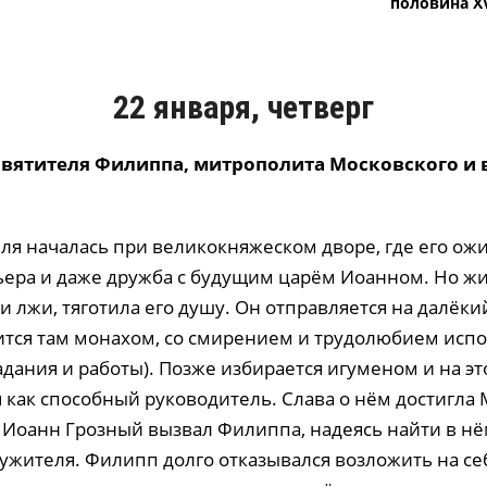
половина XV
22 января, четверг
святителя Филиппа, митрополита Московского и в
еля началась при великокняжеском дворе, где его ож
ьера и даже дружба с будущим царём Иоанном. Но жи
и лжи, тяготила его душу. Он отправляется на далёк
вится там монахом, со смирением и трудолюбием испо
дания и работы). Позже избирается игуменом и на эт
 как способный руководитель. Слава о нём достигла 
ь Иоанн Грозный вызвал Филиппа, надеясь найти в н
лужителя. Филипп долго отказывался возложить на се