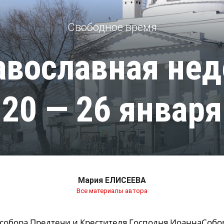
Свободное время
авославная нед
20 — 26 января
Мария ЕЛИСЕЕВА
Все материалы автора
собора Предтечи и Крестителя Господня ИоаннаСобо