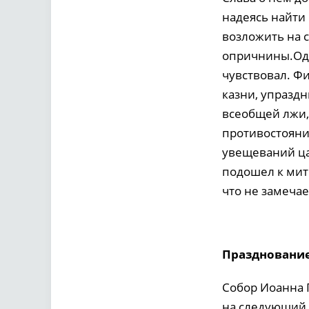
надеясь найти
возложить на 
опричнины.Одн
чувствовал. Ф
казни, упразд
всеобщей лжи,
противостояние
увещеваний ца
подошел к митр
что не замечае
Празднование
Собор Иоанна 
на следующий 