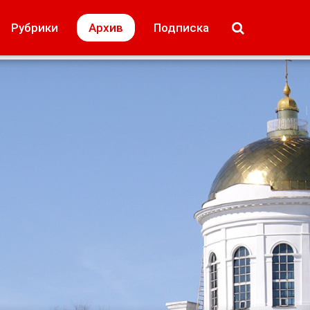
МОЁ! Плюс Липецк
Происшествия
Рубрики
Архив
Подписка
лей
Образование + карьера
Свадьба недел