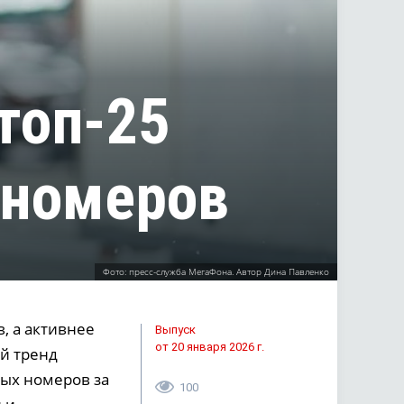
топ-25
 номеров
Фото: пресс-служба МегаФона. Автор Дина Павленко
 а активнее
Выпуск
от 20 января 2026 г.
ой тренд
вых номеров за
100