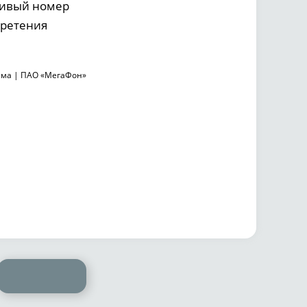
сивый номер
бретения
ама | ПАО «МегаФон»