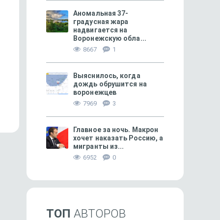
Аномальная 37-
градусная жара
надвигается на
Воронежскую обла...
8667
1
Выяснилось, когда
ФИНАНСОВОЕ
3007
ДАЧА
дождь обрушится на
Воронежцам напомнили
Огород после ливней: 
воронежцев
о повышении платы
урожай
7969
3
за коммунальные услуг...
Главное за ночь. Макрон
хочет наказать Россию, а
мигранты из...
6952
0
ТОП
АВТОРОВ