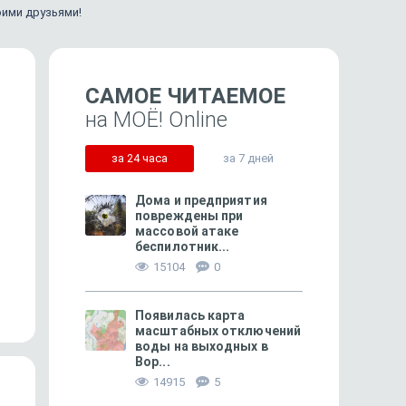
оими друзьями!
САМОЕ ЧИТАЕМОЕ
на МОЁ! Online
за 24 часа
за 7 дней
Дома и предприятия
повреждены при
массовой атаке
беспилотник...
1961
Очередь за бензином-2026:
Воронеж оказался в т
15104
0
понять и простить?
городов страны по спро
Появилась карта
масштабных отключений
воды на выходных в
Вор...
14915
5