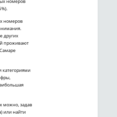
вых номеров
5%).
ых номеров
внимания.
е других
ий проживают
 Самаре
и категориями
ифры,
наибольшая
х можно, задав
) или найти