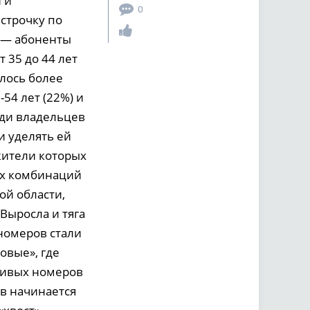
 и
0
строчку по
 — абоненты
т 35 до 44 лет
шлось более
54 лет (22%) и
еди владельцев
 уделять ей
жители которых
их комбинаций
ой области,
Выросла и тяга
номеров стали
овые», где
сивых номеров
ов начинается