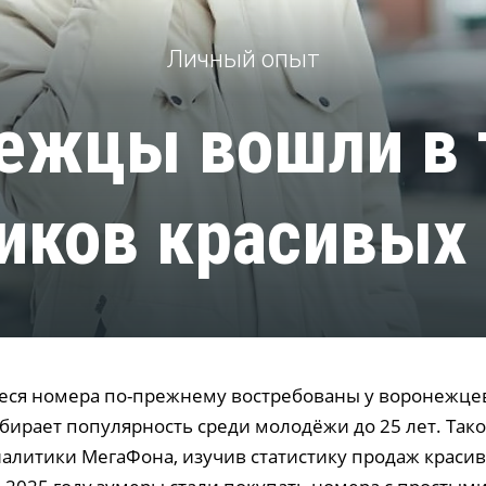
Личный опыт
ежцы вошли в 
иков красивых
я номера по-прежнему востребованы у воронежцев,
абирает популярность среди молодёжи до 25 лет. Так
алитики МегаФона, изучив статистику продаж краси