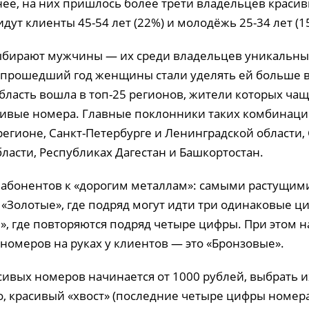
анее, на них пришлось более трети владельцев краси
идут клиенты 45-54 лет (22%) и молодёжь 25-34 лет (1
ыбирают мужчины — их среди владельцев уникальн
а прошедший год женщины стали уделять ей больше 
бласть вошла в топ-25 регионов, жители которых чащ
ивые номера. Главные поклонники таких комбинац
регионе, Санкт-Петербурге и Ленинградской области,
ласти, Республиках Дагестан и Башкортостан.
а абонентов к «дорогим металлам»: самыми растущим
 «Золотые», где подряд могут идти три одинаковые ц
», где повторяются подряд четыре цифры. При этом 
номеров на руках у клиентов — это «Бронзовые».
сивых номеров начинается от 1000 рублей, выбрать и
, красивый «хвост» (последние четыре цифры номера