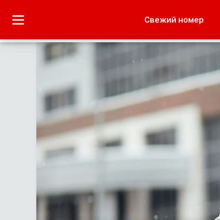
Городское
Краеведение
Свежий номер
Дача
Лето наших читате