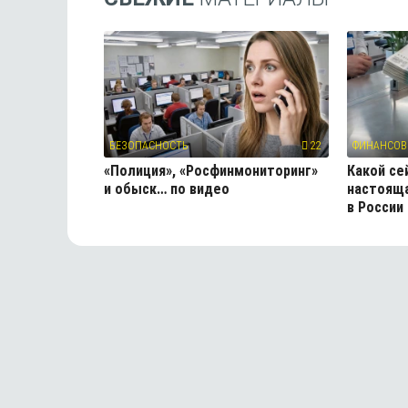
БЕЗОПАСНОСТЬ
22
ФИНАНСОВ
«Полиция», «Росфинмониторинг»
Какой се
и обыск… по видео
настояща
в России .