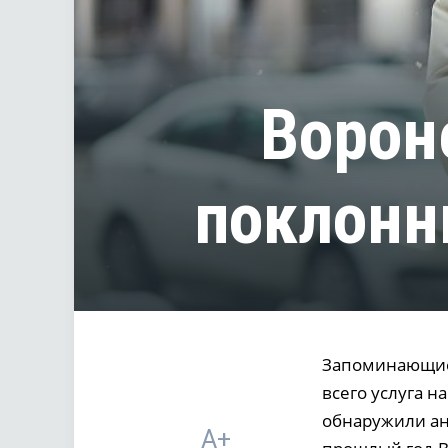
Ворон
поклонн
Запоминающиес
всего услуга н
обнаружили ан
A+