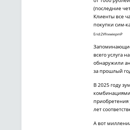
от 1000 рублей
(последние че
Клиенты все ч
покупки сим-к
Erid:2VfnxwiepmP
Запоминающиес
всего услуга н
обнаружили ан
за прошлый го
В 2025 году з
комбинациями 
приобретения 
лет соответств
А вот миллениа