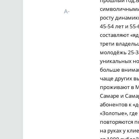
прошлый год.В
символичными 
A-
росту динамик
45-54 лет и 55
составляют «яд
трети владельц
молодёжь 25-3
уникальных но
больше вниман
чаще других в
проживают в М
Самаре и Самар
абонентов к «
«Золотые», где
повторяются п
на руках у кл