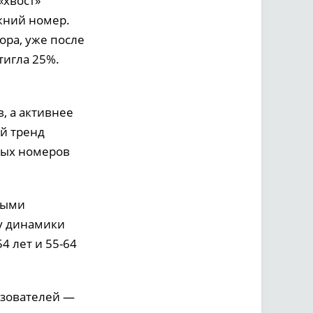
«хвост»
жний номер.
ра, уже после
тигла 25%.
 а активнее
ой тренд
вых номеров
ными
ту динамики
4 лет и 55-64
льзователей —