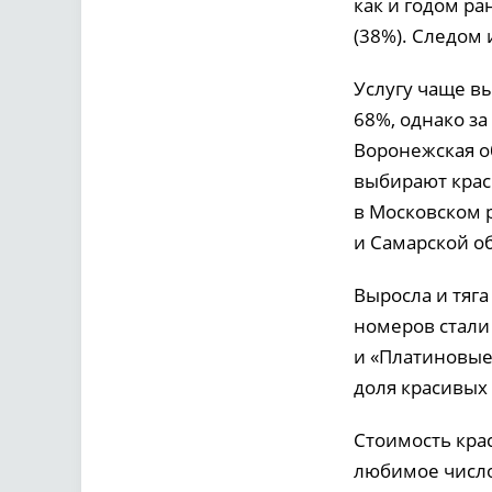
как и годом р
(38%). Следом 
Услугу чаще в
68%, однако з
Воронежская о
выбирают крас
в Московском 
и Самарской об
Выросла и тяг
номеров стали
и «Платиновые
доля красивых 
Стоимость кра
любимое число