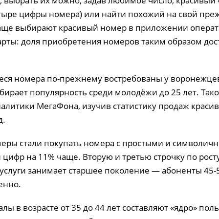
, выбрать их можно, задав любимое число, красивый 
тыре цифры номера) или найти похожий на свой пре
аще выбирают красивый номер в приложении операто
арты: доля приобретения номеров таким образом дос
я номера по-прежнему востребованы у воронежцев,
абирает популярность среди молодёжи до 25 лет. Так
алитики МегаФона, изучив статистику продаж краси
д.
умеры стали покупать номера с простыми и символич
цифр на 11% чаще. Вторую и третью строчку по рос
услуги занимает старшее поколение — абоненты 45-5
енно.
лы в возрасте от 35 до 44 лет составляют «ядро» по