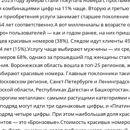
 2025 году зумеры стали покупать номера с простыми
комбинациями цифр на 11% чаще. Вторую и третью 
и приобретения услуги занимает старшее поколение
-64 лет соответственно.А вот миллениалы в возрасте о
ро» пользователей — как и годом ранее, на них при
ев красивых номеров (38%). Следом идут клиенты 45-
4 лет (15%).Услугу чаще выбирают мужчины — их ср
меров 68%, однако за прошедший год женщины стали
ия. Воронежская область вошла в топ-25 регионов, 
ыбирают красивые номера. Главные поклонники так
осковском регионе, Санкт-Петербурге и Ленинградск
ской области, Республиках Дагестан и Башкортостан.
дорогим металлам»: самыми растущими категориями 
 подряд могут идти три одинаковые цифры, и «Платин
одряд четыре цифры. При этом наибольшая доля кра
иентов — это «Бронзовые».Стоимость красивых номер