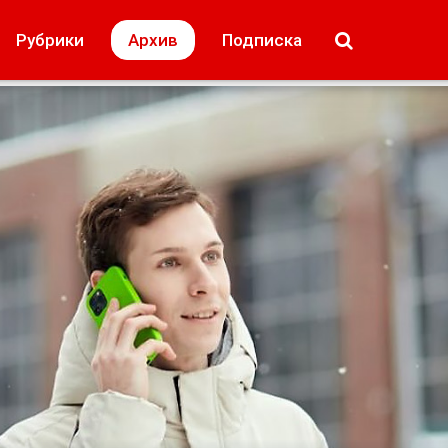
МОЁ! Плюс Липецк
Происшествия
Рубрики
Архив
Подписка
лей
Образование + карьера
Свадьба недел