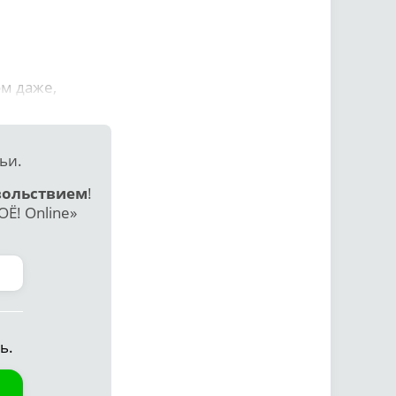
ом даже,
ьи.
вольствием
!
Ё! Online»
ь.