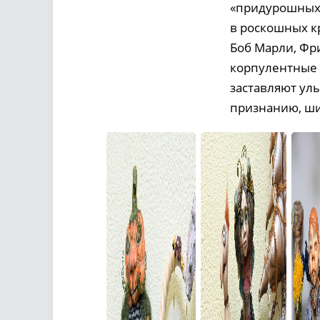
«придурошных»
в роскошных к
Боб Марли, Фр
корпулентные д
заставляют улы
признанию, ши