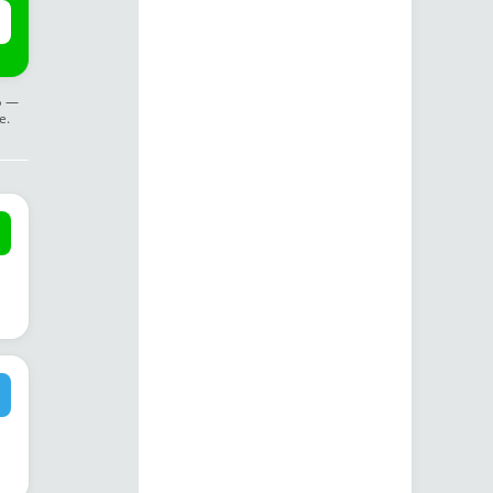
ф —
е.