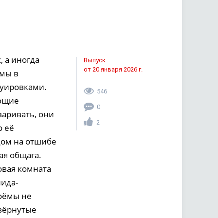
 а иногда
Выпуск
от 20 января 2026 г.
амы в
туировками.
546
ающие
0
варивать, они
2
о её
Дом на отшибе
ая общага.
овая комната
лида-
роёмы не
вёрнутые