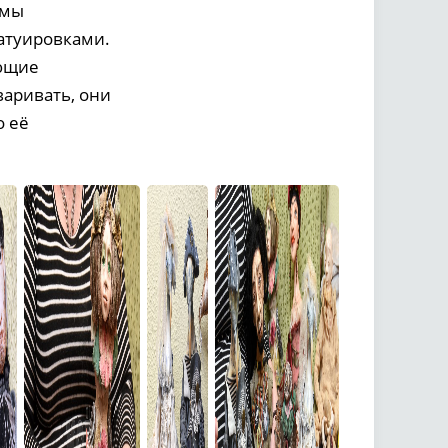
амы
татуировками.
ающие
варивать, они
о её