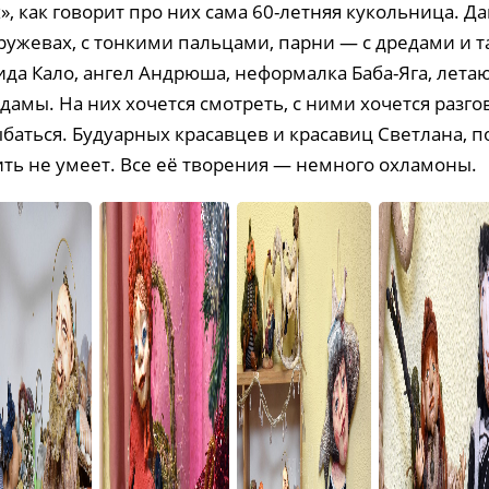
, как говорит про них сама 60-летняя кукольница. Д
ружевах, с тонкими пальцами, парни — с дредами и 
ида Кало, ангел Андрюша, неформалка Баба-Яга, лет
амы. На них хочется смотреть, с ними хочется разго
баться. Будуарных красавцев и красавиц Светлана, п
ть не умеет. Все её творения — немного охламоны.