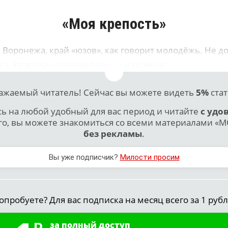
«Моя крепость»
Воронежа, край «юзов», как говорит молодёжь. Не д
га. Квартиры, переделанные из комнат.
ажаемый читатель! Сейчас вы можете видеть
5%
стат
 на любой удобный для вас период и читайте
с удо
го, вы можете знакомиться со всеми материалами «МО
без рекламы
.
Вы уже подписчик?
Милости просим
опробуете? Для вас подписка на месяц всего за 1 рубл
за полный доступ