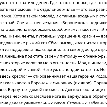
уж на что хватило денег. Где-то по стеночке, где-то по
вать на помощь. Но отдельное жильё — это всё равно
 тоже. Хотя в такой гололёд и с такими входными ст
то сотый. Света — невыездная. «Воронежская недвиж
ата завалена коробками, коробочками, пакетами. Это
ты. Ткани, ленты, пуговицы, украшения, краски — вс
 подоконнике рыжий кот Сёма выглядывает из-за што
я из пододеяльника сварганила, в секонд-хенде отр
ета.Женщина под стать своему питомцу — огненно-рыж
я некоторые корят за мою огненность. Мол, в инвал
идеть серой мышкой. Чего уж выпендриваться-то. Но 
 здесь кресло? — откровенничает наша героиня.Родо
ехала как-то в Воронеж к сыновьям (их двое). Порвал
аве. Вернуться домой не смогла. Доктор в больнице 
Через несколько месяцев нога вывернулась в обратну
ина делает удивительных кукол. Странных, забавных,