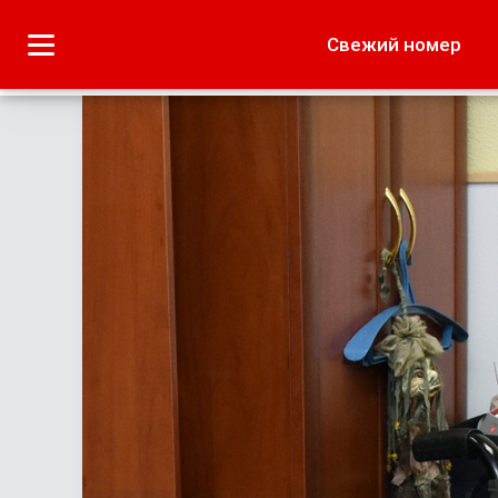
Городское
Краеведение
Свежий номер
Дача
Лето наших читате