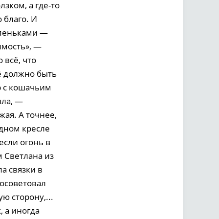
лзком, а где-то
 благо. И
упеньками —
имость», —
 всё, что
ё должно быть
р с кошачьим
ыла, —
ая. А точнее,
идном кресле
если огонь в
м Светлана из
а связки в
посоветовал
ю сторону,...
 а иногда