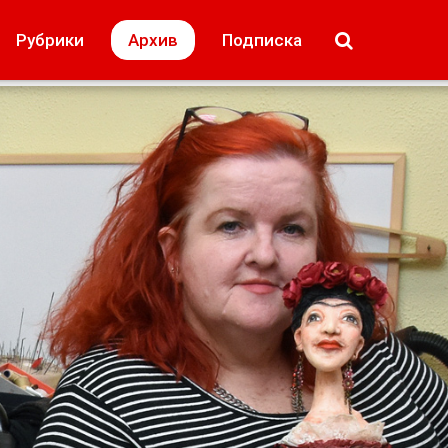
МОЁ! Плюс Липецк
Происшествия
Рубрики
Архив
Подписка
лей
Образование + карьера
Свадьба недел