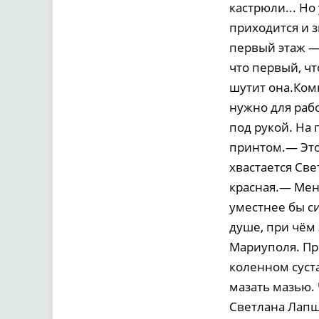
кастрюли... Но 
приходится и з
первый этаж —
что первый, ч
шутит она.Комн
нужно для рабо
под рукой. На
принтом.— Это 
хвастается Св
красная.— Мен
уместнее бы с
душе, при чём
Мариуполя. При
коленном суст
мазать мазью. 
Светлана Лапш