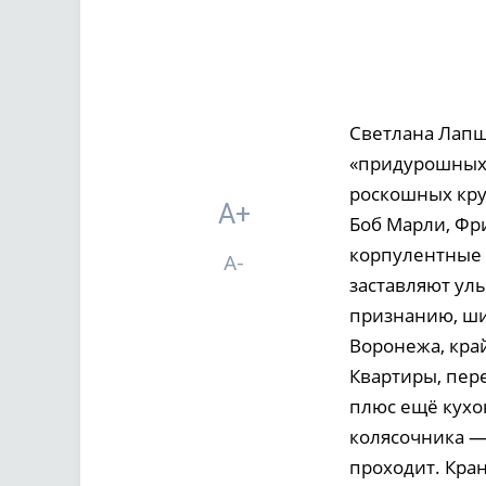
Светлана Лапш
«придурошных»,
роскошных кру
A+
Боб Марли, Фр
корпулентные д
A-
заставляют улы
признанию, ши
Воронежа, край
Квартиры, пер
плюс ещё кухон
колясочника —
проходит. Кра