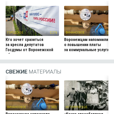
ГОРОДСКОЕ
276
ФИНАНСОВОЕ
382
Кто хочет сразиться
Воронежцам напомнили
за кресла депутатов
о повышении платы
Госдумы от Воронежской
за коммунальные услуги
области
СВЕЖИЕ
МАТЕРИАЛЫ
ФИНАНСОВОЕ
3822
ИСТОРИЧЕСКОЕ
3