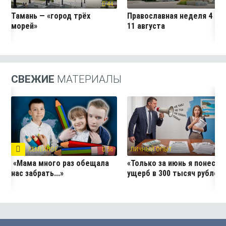
44
5
Тамань — «город трёх
Православная неделя 4 —
морей»
11 августа
СВЕЖИЕ
МАТЕРИАЛЫ
СЕМЕЙНОЕ
56
ЛИЧНЫЙ ОПЫТ
13
«Мама много раз обещала
«Только за июнь я понесла
нас забрать...»
ущерб в 300 тысяч рублей