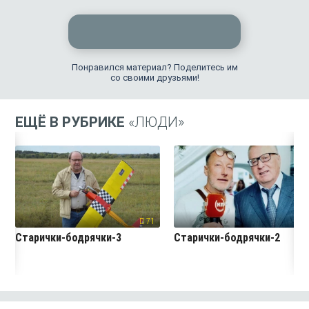
Понравился материал? Поделитесь им
со своими друзьями!
ЕЩЁ В РУБРИКЕ
«ЛЮДИ»
71
7
Старички-бодрячки-3
Старички-бодрячки-2