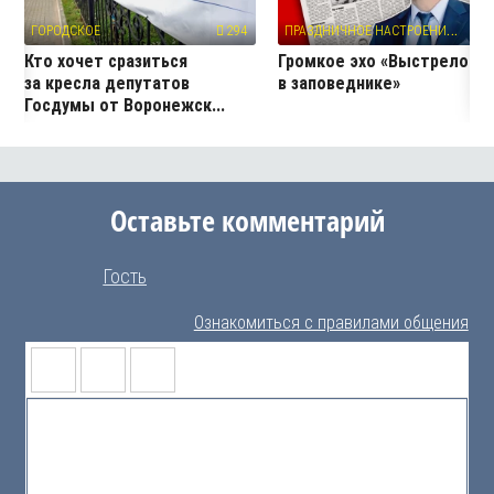
П
РАЗДНИЧНОЕ НАСТРОЕНИЕ
ГОРОДСКОЕ
294
13
Кто хочет сразиться
Громкое эхо «Выстрелов
за кресла депутатов
в заповеднике»
Госдумы от Воронежск...
Оставьте комментарий
Гость
Ознакомиться с правилами общения