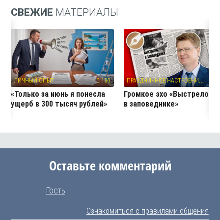
СВЕЖИЕ
МАТЕРИАЛЫ
П
РАЗДНИЧНОЕ НАСТРОЕНИЕ
ЛИЧНЫЙ ОПЫТ
136
13
«Только за июнь я понесла
Громкое эхо «Выстрелов
ущерб в 300 тысяч рублей»
в заповеднике»
Оставьте комментарий
Гость
Ознакомиться с правилами общения