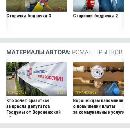
71
7
Старички-бодрячки-3
Старички-бодрячки-2
МАТЕРИАЛЫ АВТОРА:
РОМАН ПРЫТКОВ
ГОРОДСКОЕ
296
ФИНАНСОВОЕ
384
Кто хочет сразиться
Воронежцам напомнили
за кресла депутатов
о повышении платы
Госдумы от Воронежской
за коммунальные услуги
области