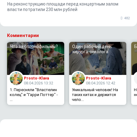
На реконструкцию площади перед концертным залом
власти потратили 230 млн рублей
482
Комментарии
Что за спорнофильмы?
Один рабочий день
Б
хирурга-онколога
Prosto-Klava
Prosto-Klava
08.04.2026 13:32
08.04.2026 12:42
1. Пересняли "Властелин
Уникальный человек! На
Н
колец" и "Гарри Поттер" -
таких китах и держится
н
...
чело...