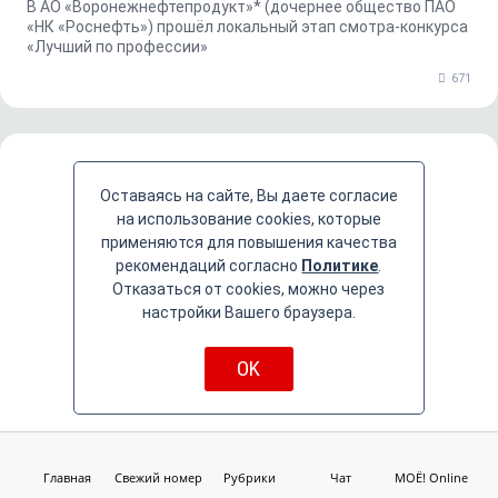
В АО «Воронежнефтепродукт»* (дочернее общество ПАО
«НК «Роснефть») прошёл локальный этап смотра-конкурса
«Лучший по профессии»
671
Оставаясь на сайте, Вы даете согласие
на использование cookies, которые
применяются для повышения качества
рекомендаций согласно
Политике
.
Отказаться от cookies, можно через
настройки Вашего браузера.
OK
С акцентом на малые города
Главная
Свежий номер
Рубрики
Чат
МОЁ! Online
В Россоши обсудили перспективы создания комфортных