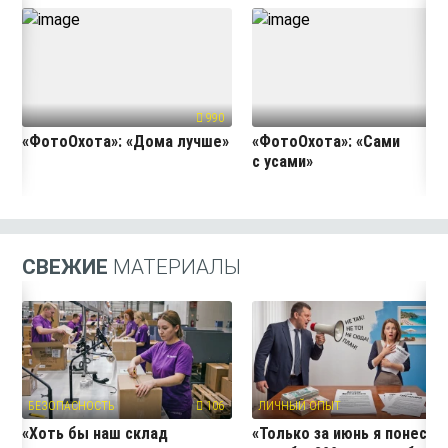
990
61
«ФотоОхота»: «Дома лучше»
«ФотоОхота»: «Сами
с усами»
СВЕЖИЕ
МАТЕРИАЛЫ
БЕЗОПАСНОСТЬ
106
ЛИЧНЫЙ ОПЫТ
12
«Хоть бы наш склад
«Только за июнь я понесла