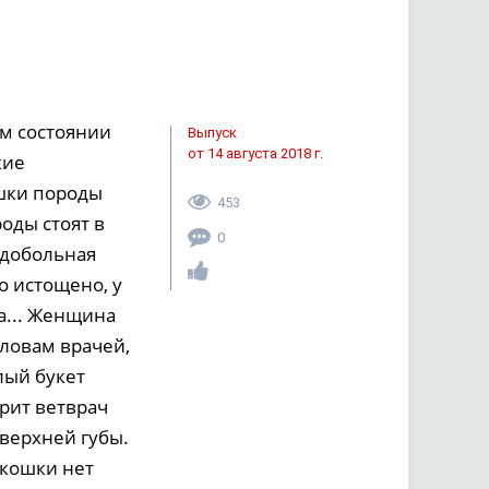
ом состоянии
Выпуск
от 14 августа 2018 г.
кие
шки породы
453
оды стоят в
0
рдобольная
о истощено, у
ра... Женщина
словам врачей,
лый букет
рит ветврач
верхней губы.
У кошки нет