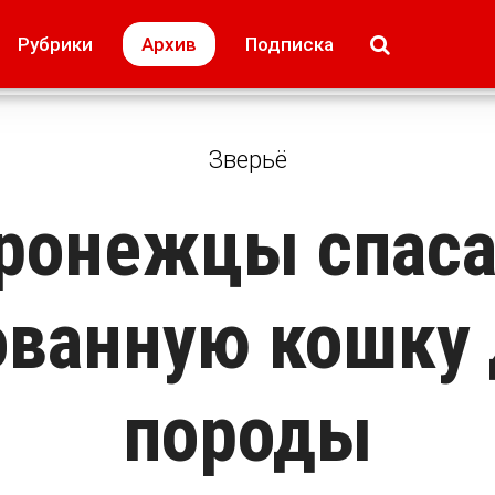
МОЁ! Плюс Липецк
Происшествия
Рубрики
Архив
Подписка
лей
Образование + карьера
Свадьба недел
Зверьё
ронежцы спас
ованную кошку 
породы