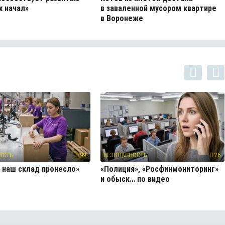
 начал»
в заваленной мусором квартире
в Воронеже
ОСТЬ
99
БЕЗОПАСНОСТЬ
26
 наш склад пронесло»
«Полиция», «Росфинмониторинг»
и обыск… по видео