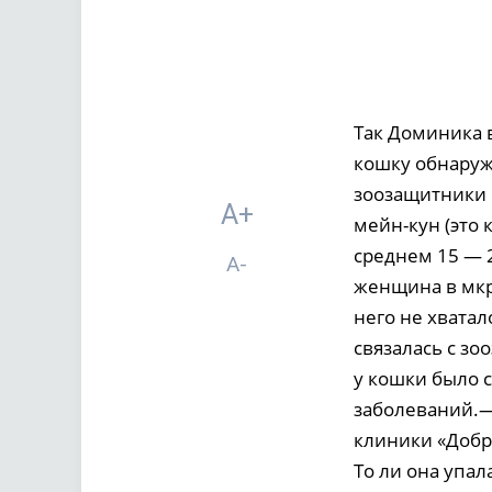
Так Доминика в
кошку обнаруж
зоозащитники 
A+
мейн-кун (это 
среднем 15 — 
A-
женщина в мкр
него не хватал
связалась с зо
у кошки было 
заболеваний.—
клиники «Добр
То ли она упал