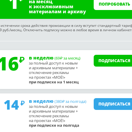
1
на месяц
ПОПРОБОВАТЬ
к эксклюзивным
материалам и архиву
 истечении срока действия промоакции в силу вступит стандартный тари
9 руб./месяц. Отключить подписку можно в любое время в личном кабинет
16
в неделю
(69
за месяц)
₽
ПОДПИСАТЬСЯ
за полный доступ к новым
и архивным материалам +
отключение рекламы
на проектах «МОЁ!»
при подписке на 1 месяц
14
в неделю
(380
за полгода)
₽
ПОДПИСАТЬСЯ
за полный доступ к новым
и архивным материалам +
отключение рекламы
на проектах «МОЁ!»
при подписке на полгода