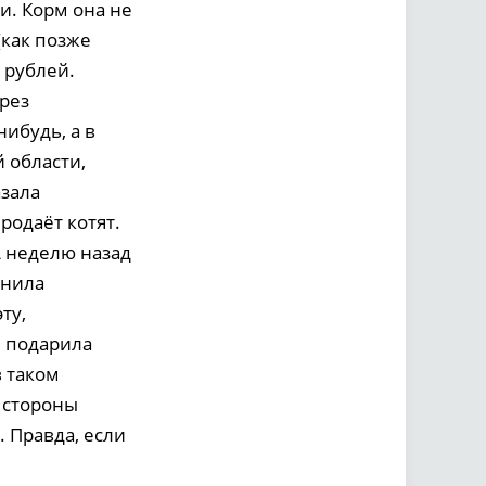
и. Корм она не
(как позже
 рублей.
рез
нибудь, а в
 области,
азала
одаёт котят.
А неделю назад
снила
ту,
я подарила
в таком
о стороны
. Правда, если