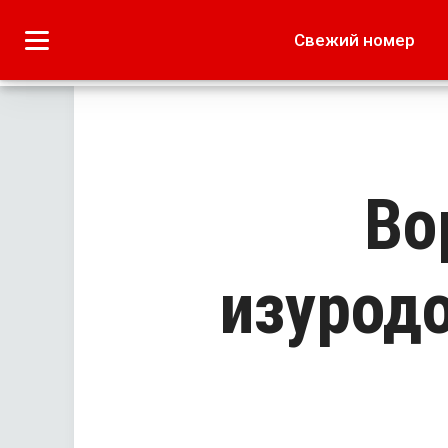
Городское
Краеведение
Свежий номер
Дача
Лето наших читате
Во
изурод