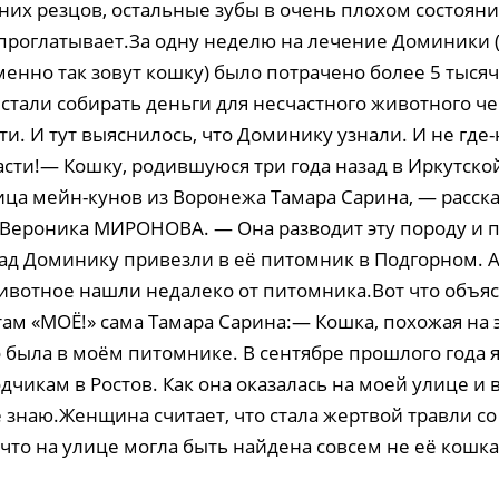
них резцов, остальные зубы в очень плохом состояни
о проглатывает.За одну неделю на лечение Доминики 
енно так зовут кошку) было потрачено более 5 тысяч
стали собирать деньги для несчастного животного че
и. И тут выяснилось, что Доминику узнали. И не где-
сти!— Кошку, родившуюся три года назад в Иркутской
ица мейн-кунов из Воронежа Тамара Сарина, — расск
Вероника МИРОНОВА. — Она разводит эту породу и пр
зад Доминику привезли в её питомник в Подгорном. 
ивотное нашли недалеко от питомника.Вот что объя
ам «МОЁ!» сама Тамара Сарина:— Кошка, похожая на э
 была в моём питомнике. В сентябре прошлого года 
чикам в Ростов. Как она оказалась на моей улице и 
е знаю.Женщина считает, что стала жертвой травли с
что на улице могла быть найдена совсем не её кошка