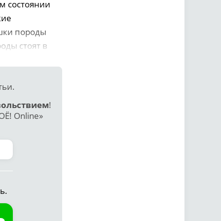
ом состоянии
кие
шки породы
оды стоят в
тьи.
вольствием
!
Ё! Online»
ь.