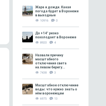
Жара и дожди. Какая
погода будет в Воронеже
в выходные
324
10916
0
В Воронежской области
Лапки, ушки и хвосты
пробудились змеи
До +14° резко
похолодает в Воронеже
8920
4
Назвали причину
масштабного
отключения света
на левом берегу...
7438
3
Масштабное отключение
воды: что нужно знать о
нём воронежцам
6975
13
ЛИЧНЫЙ ОПЫТ
94
ПРОИСШЕСТВИЯ
Не квасом единым
«Услышал сильный взр