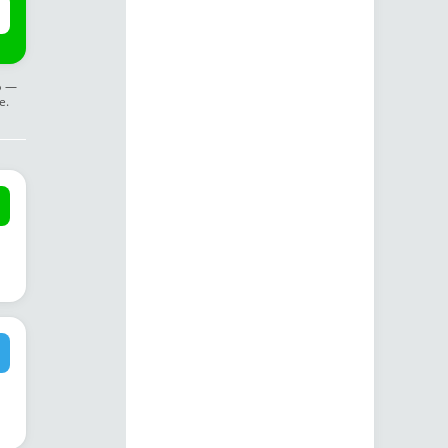
ф —
е.