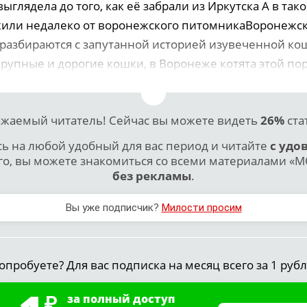
ыглядела до того, как её забрали из Иркутска А в так
или недалеко от воронежского питомникаВоронежс
разбираются с запутанной историей изувеченной ко
крупные и дорогие кошки, в Воронеже котята этой пор
жаемый читатель! Сейчас вы можете видеть
26%
ста
 на любой удобный для вас период и читайте
с удо
го, вы можете знакомиться со всеми материалами «МО
без рекламы
.
Вы уже подписчик?
Милости просим
опробуете? Для вас подписка на месяц всего за 1 рубл
за полный доступ