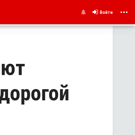
Войти
и
ают
дорогой