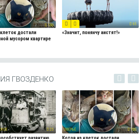
65
100
 клеток достали
«Значит, понянчу аистят!»
нной мусором квартире
НИЯ ГВОЗДЕНКО
СКОЕ
25
ЗВЕРЬЁ
100
пособствует развитию
Котов из клеток достали