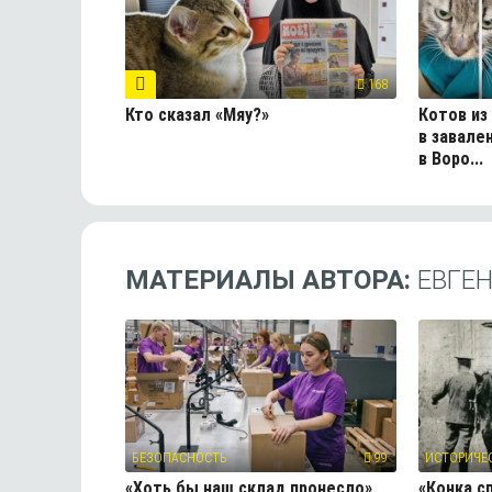
168
Кто сказал «Мяу?»
Котов из
в завале
в Воро...
МАТЕРИАЛЫ АВТОРА:
ЕВГЕ
БЕЗОПАСНОСТЬ
99
ИСТОРИЧЕ
«Хоть бы наш склад пронесло»
«Конка с