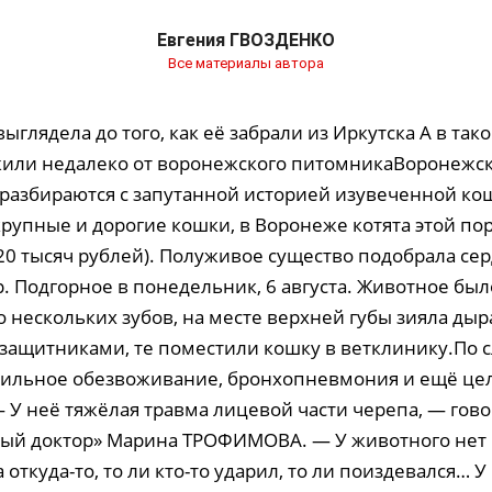
Евгения ГВОЗДЕНКО
Все материалы автора
ыглядела до того, как её забрали из Иркутска А в так
или недалеко от воронежского питомникаВоронежс
разбираются с запутанной историей изувеченной ко
крупные и дорогие кошки, в Воронеже котята этой пор
20 тысяч рублей). Полуживое существо подобрала се
. Подгорное в понедельник, 6 августа. Животное был
о нескольких зубов, на месте верхней губы зияла ды
озащитниками, те поместили кошку в ветклинику.По 
сильное обезвоживание, бронхопневмония и ещё це
 У неё тяжёлая травма лицевой части черепа, — гово
ый доктор» Марина ТРОФИМОВА. — У животного нет 
а откуда-то, то ли кто-то ударил, то ли поиздевался… 