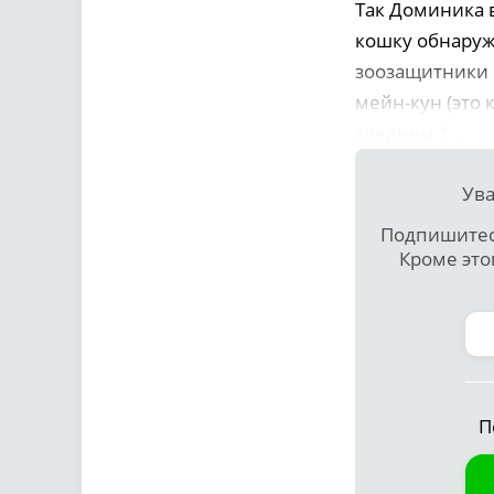
Так Доминика в
кошку обнаруж
зоозащитники 
мейн-кун (это 
среднем 1...
Ува
Подпишитесь
Кроме это
П