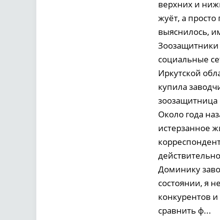
верхних и ниж
жуёт, а прост
выяснилось, им
Зоозащитники 
социальные сет
Иркутской обла
купила заводч
зоозащитница 
Около года на
истерзанное ж
корреспондент
действительно
Доминику завод
состоянии, я н
конкурентов и 
сравнить ф...