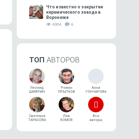
рванул сюда»
Что известно о закрытии
керамического завода в
Воронеже
6904
6
ТОП
АВТОРОВ
Леонид
Роман
Анна
ШИФРИН
ПРЫТКОВ
ГОНЧАРОВА
СВОБОДНОЕ ВРЕМЯ
48
ЛИЧНЫЙ ОПЫТ
Православная неделя 4 —
«Только за июнь я по
11 августа
в 300 тысяч рублей»
Светлана
Лев
Все
ТАРАСОВА
КОМОВ
авторы