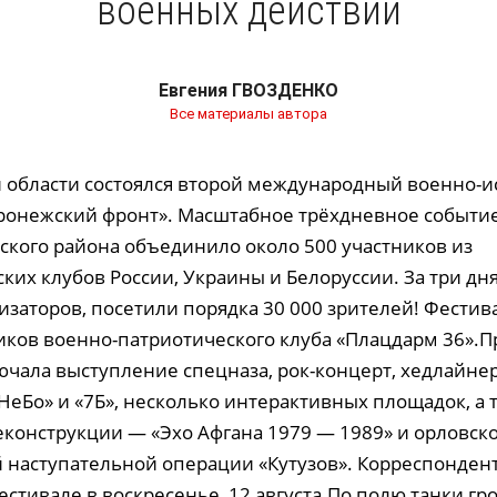
военных действий
Евгения ГВОЗДЕНКО
Все материалы автора
 области состоялся второй международный военно-и
ронежский фронт». Масштабное трёхдневное событие
ского района объединило около 500 участников из
ких клубов России, Украины и Белоруссии. За три дня
изаторов, посетили порядка 30 000 зрителей! Фестив
иков военно-патриотического клуба «Плацдарм 36».
ючала выступление спецназа, рок-концерт, хедлайне
НеБо» и «7Б», несколько интерактивных площадок, а 
конструкции — «Эхо Афгана 1979 — 1989» и орловск
й наступательной операции «Кутузов». Корреспонден
стивале в воскресенье, 12 августа.По полю танки гр