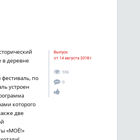
сторический
Выпуск
от 14 августа 2018 г.
 в деревне
556
 фестиваль, по
0
аль устроен
Программа
рами которого
также две
ой
ты «МОЁ!»
охотали!