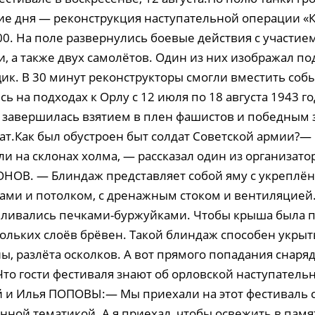
ие дня — реконструкция наступательной операции «
00. На поле развернулись боевые действия с участи
и, а также двух самолётов. Один из них изображал п
к. В 30 минут реконструкторы смогли вместить собы
ь на подходах к Орлу с 12 июля по 18 августа 1943 го
 завершилась взятием в плен фашистов и победным 
дат.Как был обустроен быт солдат Советской армии?
и на склонах холма, — рассказал один из организато
НОВ. — Блиндаж представляет собой яму с укрепл
ами и потолком, с дренажным стоком и вентиляцией
ливались печками-буржуйками. Чтобы крыша была п
кольких слоёв брёвен. Такой блиндаж способен укрыт
, разлёта осколков. А вот прямого попадания снаряд
то гости фестиваля знают об орловской наступатель
 и Илья ПОПОВЫ:— Мы приехали на этот фестиваль с
нной тематикой. А я приехал, чтобы освежить в памя