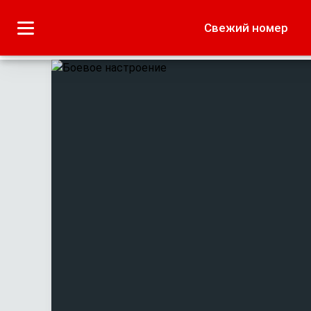
Городское
Краеведение
Свежий номер
Дача
Лето наших читате