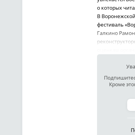
о которых чита
В Воронежской
фестиваль «Во
Галкино Рамон
реконструкторс
оценкам органи
Ува
Подпишитесь
Кроме это
П