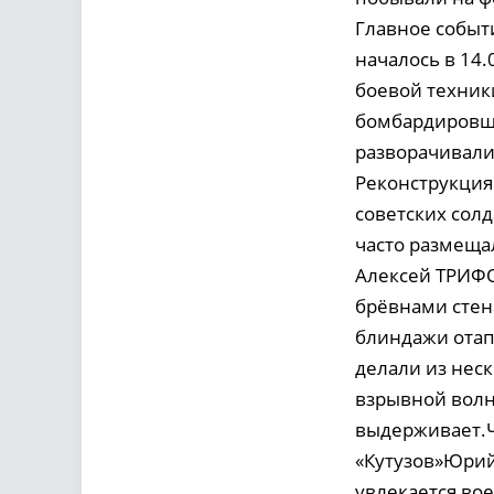
Главное событ
началось в 14.
боевой техник
бомбардировщи
разворачивалис
Реконструкция
советских сол
часто размещал
Алексей ТРИФО
брёвнами стен
блиндажи отап
делали из нес
взрывной волны
выдерживает.Ч
«Кутузов»Юрий
увлекается вое