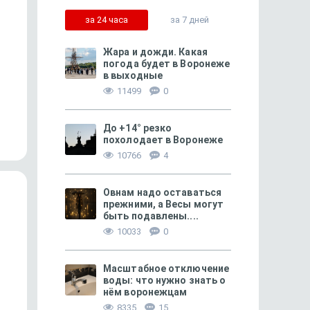
за 24 часа
за 7 дней
Жара и дожди. Какая
погода будет в Воронеже
в выходные
163
11499
0
Чем и как били фашистов
Как Маршак, Рахманин
Хачатурян, Михалков,
До +14° резко
и тысяч...
похолодает в Воронеже
10766
4
Овнам надо оставаться
прежними, а Весы могут
быть подавлены....
10033
0
Масштабное отключение
воды: что нужно знать о
нём воронежцам
8335
15