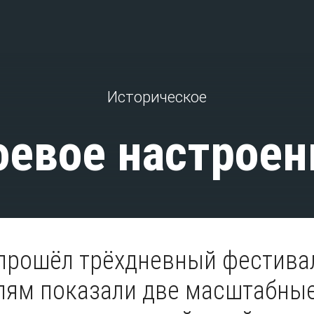
Историческое
оевое настроен
прошёл трёхдневный фестива
лям показали две масштабны