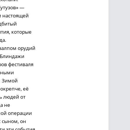
Кутузов» —
ем настоящей
одбитый
тия, которые
да.
залпом орудий
— Блиндажи
ров фестиваля
ёнными
. Зимой
окрепче, её
ь людей от
а не
ной операции
 сыном, он
ти эти события,