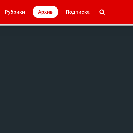
МОЁ! Плюс Липецк
Происшествия
Рубрики
Архив
Подписка
лей
Образование + карьера
Свадьба недел