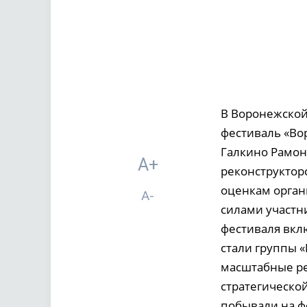
В Воронежской
фестиваль «Во
Галкино Рамон
A+
реконструкторс
оценкам орган
A-
силами участн
фестиваля вкл
стали группы «
масштабные ре
стратегическо
побывали на фе