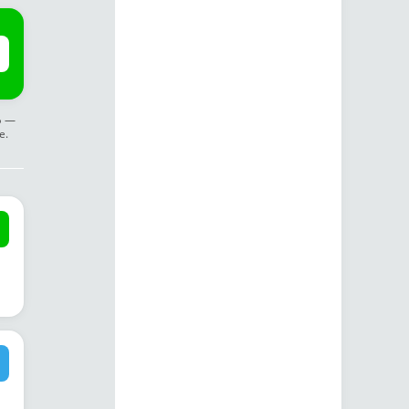
ф —
е.