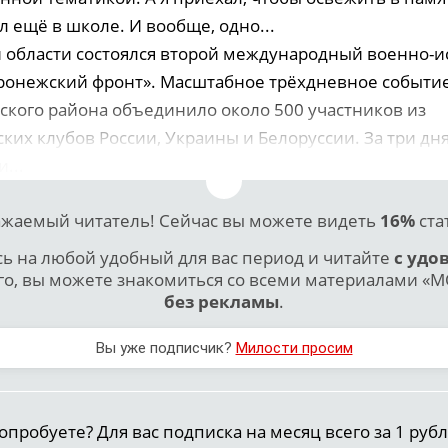
л ещё в школе. И вообще, одно...
 области состоялся второй международный военно-и
ронежский фронт». Масштабное трёхдневное событие
ского района объединило около 500 участников из
ких клубов России, Украины и Белоруссии. За три дня
...
жаемый читатель! Сейчас вы можете видеть
16%
ста
 на любой удобный для вас период и читайте
с удо
го, вы можете знакомиться со всеми материалами «МО
без рекламы
.
Вы уже подписчик?
Милости просим
опробуете? Для вас подписка на месяц всего за 1 рубл