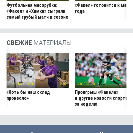
Футбольная мясорубка:
«Факел» готовится к матч
«Факел» и «Химки» сыграли
года
самый грубый матч в сезоне
СВЕЖИЕ
МАТЕРИАЛЫ
БЕЗОПАСНОСТЬ
87
СПОРТИВНОЕ
3
«Хоть бы наш склад
Проигрыш «Факела»
пронесло»
и другие новости спорта
за неделю