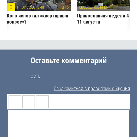
ПРОИСШЕСТВИЯ
45
СВОБОДНОЕ ВРЕМЯ
4
Кого испортил «квартирный
Православная неделя 4 —
вопрос»?
11 августа
Оставьте комментарий
Гость
Ознакомиться с правилами общения